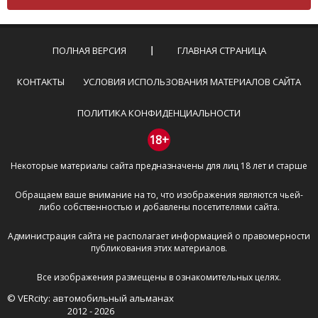
Комментарий не может быть слишком
короткой — избегайте односложных и чисто
эмоциональных высказываний.
ПОЛНАЯ ВЕРСИЯ
ГЛАВНАЯ СТРАНИЦА
Не стоит отклоняться от предмета обсуждения.
Пожалуйста, не используйте в комментарие
КОНТАКТЫ
УСЛОВИЯ ИСПОЛЬЗОВАНИЯ МАТЕРИАЛОВ САЙТА
оскорбления и нецензурную лексику, а также
призывы к насилию и высказывания,
ПОЛИТИКА КОНФИДЕНЦИАЛЬНОСТИ
направленные на разжигание расовой,
межнациональной и религиозной розни —
18+
пожалейте наших модераторов, они кстати
Некоторые материалы сайта предназначены для лиц 18 лет и старше
очень славные ребята, поверьте.
Не пишите транслитом или только заглавными
Обращаем ваше внимание на то, что изображения являются чьей-
буквами.
либо собственностью и добавлены посетителями сайта.
Не копируйте рецензии с других сайтов, нам
важно именно ваше мнение.
Администрация сайта не располагает информацией о правомерности
Не размещайте рекламу!
публикования этих материалов.
И запаситесь терпением, все комментарии
Все изображения размещены в ознакомительных целях.
публикуются только после модерации, поэтому ваш
© VERcity: автомобильный альманах
отзыв может появиться на сайте с некоторым
2012 - 2026