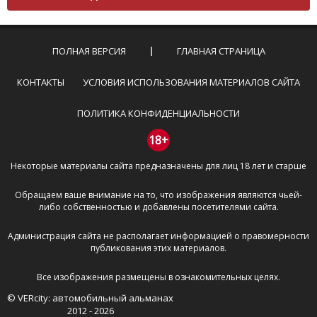
Комментарий не может быть слишком
короткой — избегайте односложных и чисто
эмоциональных высказываний.
ПОЛНАЯ ВЕРСИЯ
ГЛАВНАЯ СТРАНИЦА
Не стоит отклоняться от предмета обсуждения.
Пожалуйста, не используйте в комментарие
КОНТАКТЫ
УСЛОВИЯ ИСПОЛЬЗОВАНИЯ МАТЕРИАЛОВ САЙТА
оскорбления и нецензурную лексику, а также
призывы к насилию и высказывания,
ПОЛИТИКА КОНФИДЕНЦИАЛЬНОСТИ
направленные на разжигание расовой,
межнациональной и религиозной розни —
18+
пожалейте наших модераторов, они кстати
Некоторые материалы сайта предназначены для лиц 18 лет и старше
очень славные ребята, поверьте.
Не пишите транслитом или только заглавными
Обращаем ваше внимание на то, что изображения являются чьей-
буквами.
либо собственностью и добавлены посетителями сайта.
Не копируйте рецензии с других сайтов, нам
важно именно ваше мнение.
Администрация сайта не располагает информацией о правомерности
Не размещайте рекламу!
публикования этих материалов.
И запаситесь терпением, все комментарии
Все изображения размещены в ознакомительных целях.
публикуются только после модерации, поэтому ваш
© VERcity: автомобильный альманах
отзыв может появиться на сайте с некоторым
2012 - 2026