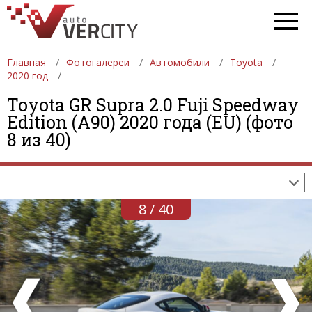
Главная
Фотогалереи
Автомобили
Toyota
2020 год
Toyota GR Supra 2.0 Fuji Speedway
ФОТОГАЛЕРЕИ
АВТОМОБИЛИ
ДЕВУШКИ
Edition (A90) 2020 года (EU) (фото
8 из 40)
АВТОСАЛОНЫ
ФОРМУЛА-1
АВТОМОБИЛИ
ПОСЛЕДНИЕ ДОБАВЛЕНИЯ
8 / 40