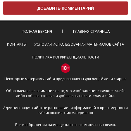
вам нужно придерживаться следующих правил:
Комментарий не может быть слишком
короткой — избегайте односложных и чисто
эмоциональных высказываний.
ПОЛНАЯ ВЕРСИЯ
ГЛАВНАЯ СТРАНИЦА
Не стоит отклоняться от предмета обсуждения.
Пожалуйста, не используйте в комментарие
КОНТАКТЫ
УСЛОВИЯ ИСПОЛЬЗОВАНИЯ МАТЕРИАЛОВ САЙТА
оскорбления и нецензурную лексику, а также
призывы к насилию и высказывания,
ПОЛИТИКА КОНФИДЕНЦИАЛЬНОСТИ
направленные на разжигание расовой,
межнациональной и религиозной розни —
18+
пожалейте наших модераторов, они кстати
Некоторые материалы сайта предназначены для лиц 18 лет и старше
очень славные ребята, поверьте.
Не пишите транслитом или только заглавными
Обращаем ваше внимание на то, что изображения являются чьей-
буквами.
либо собственностью и добавлены посетителями сайта.
Не копируйте рецензии с других сайтов, нам
важно именно ваше мнение.
Администрация сайта не располагает информацией о правомерности
Не размещайте рекламу!
публикования этих материалов.
И запаситесь терпением, все комментарии
Все изображения размещены в ознакомительных целях.
публикуются только после модерации, поэтому ваш