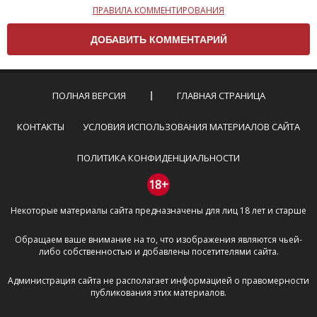
ПРАВИЛА КОММЕНТИРОВАНИЯ
Чтобы ваш комментарий был опубликован на сайте,
вам нужно придерживаться следующих правил:
Комментарий не может быть слишком
короткой — избегайте односложных и чисто
эмоциональных высказываний.
ПОЛНАЯ ВЕРСИЯ
ГЛАВНАЯ СТРАНИЦА
Не стоит отклоняться от предмета обсуждения.
Пожалуйста, не используйте в комментарие
КОНТАКТЫ
УСЛОВИЯ ИСПОЛЬЗОВАНИЯ МАТЕРИАЛОВ САЙТА
оскорбления и нецензурную лексику, а также
призывы к насилию и высказывания,
ПОЛИТИКА КОНФИДЕНЦИАЛЬНОСТИ
направленные на разжигание расовой,
межнациональной и религиозной розни —
18+
пожалейте наших модераторов, они кстати
Некоторые материалы сайта предназначены для лиц 18 лет и старше
очень славные ребята, поверьте.
Не пишите транслитом или только заглавными
Обращаем ваше внимание на то, что изображения являются чьей-
буквами.
либо собственностью и добавлены посетителями сайта.
Не копируйте рецензии с других сайтов, нам
важно именно ваше мнение.
Администрация сайта не располагает информацией о правомерности
Не размещайте рекламу!
публикования этих материалов.