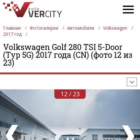
Главная
Фотогалереи
Автомобили
Volkswagen
2017 год
Volkswagen Golf 280 TSI 5-Door
ФОТОГАЛЕРЕИ
АВТОМОБИЛИ
ДЕВУШКИ
(Typ 5G) 2017 года (CN) (фото 12 из
23)
АВТОСАЛОНЫ
ФОРМУЛА-1
АВТОМОБИЛИ
ПОСЛЕДНИЕ ДОБАВЛЕНИЯ
12 / 23