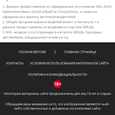
Данные предоставлены из официальных источников: АЕБ, АСЕА,
Automotive News, GoodCarBadCar, Focus2move, а также из
официальных данных автопроизводителей.
Общие продажи марки и моделей может отличаться, т.к.
данные предоставлены по моделям на портале VERcity.
N/A - модели, отсутствующие в каталоге VERcity. Грузовые
автомобили, специальная техника и тд.
ПОЛНАЯ ВЕРСИЯ
ГЛАВНАЯ СТРАНИЦА
КОНТАКТЫ
УСЛОВИЯ ИСПОЛЬЗОВАНИЯ МАТЕРИАЛОВ САЙТА
ПОЛИТИКА КОНФИДЕНЦИАЛЬНОСТИ
18+
Некоторые материалы сайта предназначены для лиц 18 лет и старше
Обращаем ваше внимание на то, что изображения являются чьей-
либо собственностью и добавлены посетителями сайта.