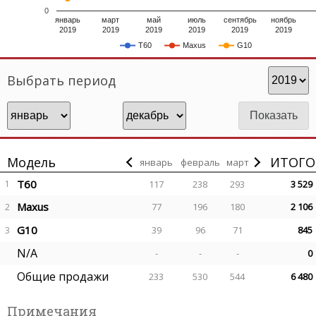
0
январь
март
май
июль
сентябрь
ноябрь
2019
2019
2019
2019
2019
2019
T60
Maxus
G10
Выбрать период
Модель
ИТОГО
январь
февраль
март
T60
1
117
238
293
3 529
Maxus
77
196
180
2 106
2
G10
39
96
71
845
3
N/A
-
-
-
0
Общие продажи
233
530
544
6 480
Примечания