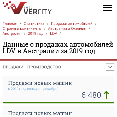
ПРОДАЖА АВТОМОБИЛЕЙ
ЕВРОПА
Главная
Статистика
Продажи автомобилей
АЗИЯ
СЕВЕРНАЯ АМЕРИКА
ЮЖНАЯ АМЕРИКА
Страны и континенты
Австралия и Океания
Австралия
2019 год
LDV
АФРИКА
АВСТРАЛИЯ И ОКЕАНИЯ
Данные о продажах автомобилей
ПРОИЗВОДСТВО АВТОМОБИЛЕЙ
ЕВРОПА
LDV в Австралии за 2019 год
АЗИЯ
СЕВЕРНАЯ АМЕРИКА
ЮЖНАЯ АМЕРИКА
АФРИКА
АВСТРАЛИЯ И ОКЕАНИЯ
ПРОДАЖИ
ПРОИЗВОДСТВО
Продажи новых машин
в 2019 году (январь - декабрь)
6 480
Продажи новых машин