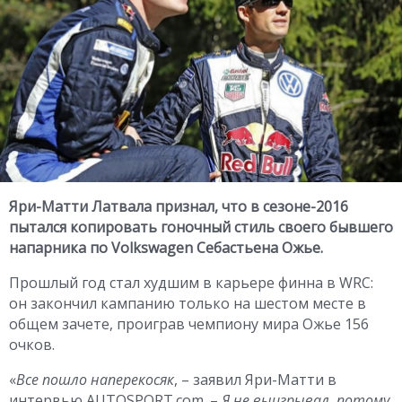
Яри-Матти Латвала признал, что в сезоне-2016
пытался копировать гоночный стиль своего бывшего
напарника по Volkswagen Себастьена Ожье.
Прошлый год стал худшим в карьере финна в WRC:
он закончил кампанию только на шестом месте в
общем зачете, проиграв чемпиону мира Ожье 156
очков.
«
Все пошло наперекосяк
, – заявил Яри-Матти в
интервью AUTOSPORT.com. –
Я не выигрывал, потому