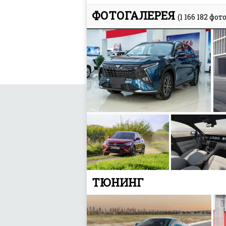
ФОТОГАЛЕРЕЯ
(1 166 182 фото
Тест-драйв автомобиля Seres
О
M5: Обзор и описание
б
ТЮНИНГ