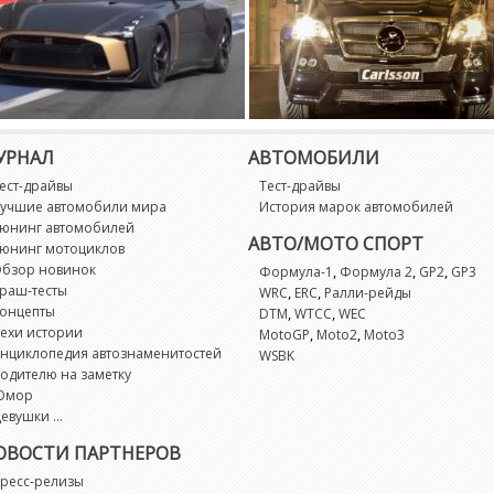
УРНАЛ
АВТОМОБИЛИ
юнингованный Nissan GT-R50
Обзор автомобиля Carlsson
ест-драйвы
Тест-драйвы
 цене 77 млн. рублей
CGL45
учшие автомобили мира
История марок автомобилей
юнинг автомобилей
АВТО/МОТО СПОРТ
юнинг мотоциклов
бзор новинок
,
,
,
Формула-1
Формула 2
GP2
GP3
раш-тесты
,
,
WRC
ERC
Ралли-рейды
онцепты
,
,
DTM
WTCC
WEC
ехи истории
,
,
MotoGP
Moto2
Moto3
нциклопедия автознаменитостей
WSBK
одителю на заметку
Юмор
евушки ...
ОВОСТИ ПАРТНЕРОВ
ресс-релизы