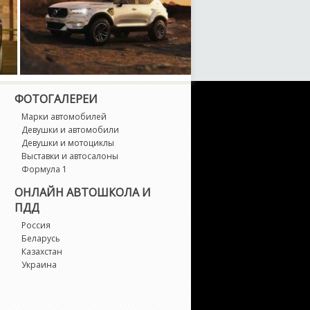
ФОТОГАЛЕРЕИ
Volvo XC40 - тюнингованный
Необычные материалы
широкофюзеляжный монстр от
использовавшиеся при
Марки автомобилей
Heico Sportiv
автомобилей
Девушки и автомобили
Девушки и мотоциклы
Выставки и автосалоны
Формула 1
ОНЛАЙН АВТОШКОЛА И
ПДД
Россия
Беларусь
Казахстан
Украина