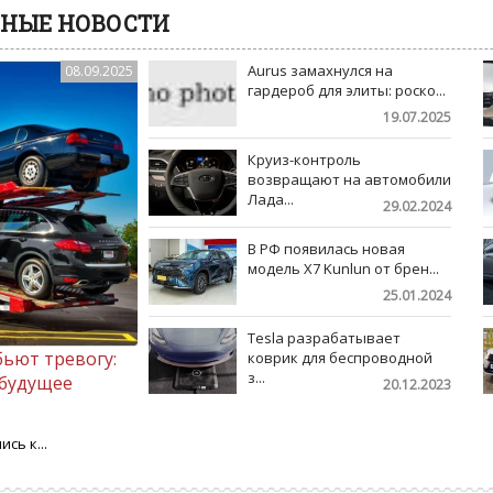
НЫЕ НОВОСТИ
Aurus замахнулся на
08.09.2025
Как купить автомобиль
гардероб для элиты: роско...
безопасно: проверка
19.07.2025
юридической чистоты, залог,
ограничения»
Круиз-контроль
возвращают на автомобили
Лада...
29.02.2024
В РФ появилась новая
модель X7 Kunlun от брен...
25.01.2024
Tesla разрабатывает
ьют тревогу:
коврик для беспроводной
з...
 будущее
20.12.2023
сь к...