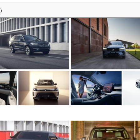
)
жидаем 3 новые LADA в
Lotus представил электрическ
лижайшие три года
седан Emeya GT