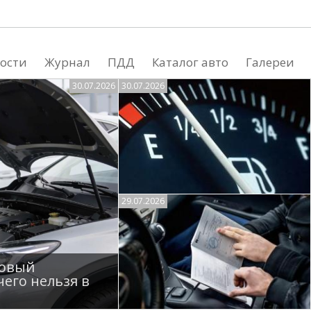
ости
Журнал
ПДД
Каталог авто
Галереи
30.07.2026
30.07.2026
29.07.2026
новый
чего нельзя в
Почему растет расход топлива
и как его снизить