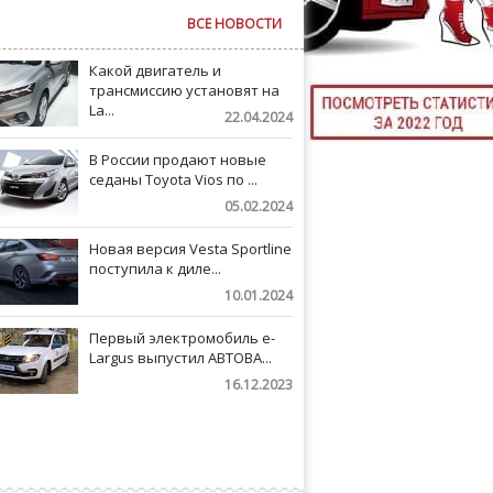
ВСЕ НОВОСТИ
ТЮНИНГ М
Какой двигатель и
трансмиссию установят на
La...
22.04.2024
Значения лампочек на
КАЛ
приборной панели авто
В России продают новые
ДЕВУШКИ И А
седаны Toyota Vios по ...
05.02.2024
Новая версия Vesta Sportline
поступила к диле...
10.01.2024
Первый электромобиль e-
Largus выпустил АВТОВА...
16.12.2023