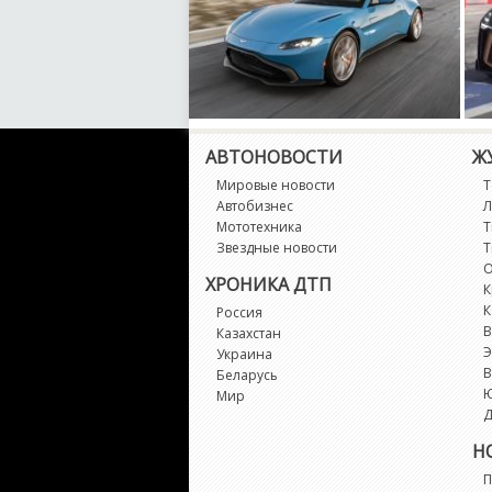
АВТОНОВОСТИ
Ж
Aston Martin Vantage получил
Т
Мировые новости
Т
броню от компании AddArmor
по
Автобизнес
Л
Мототехника
Т
Звездные новости
Т
О
ХРОНИКА ДТП
К
К
Россия
В
Казахстан
Э
Украина
В
Беларусь
Мир
Д
Н
П