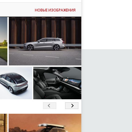
Российский авторынок
НОВЫЕ ИЗОБРАЖЕНИЯ
ий
Kia показал кроссовер Sorento
официально пополнил
2025 модельного года
новых автобрендов