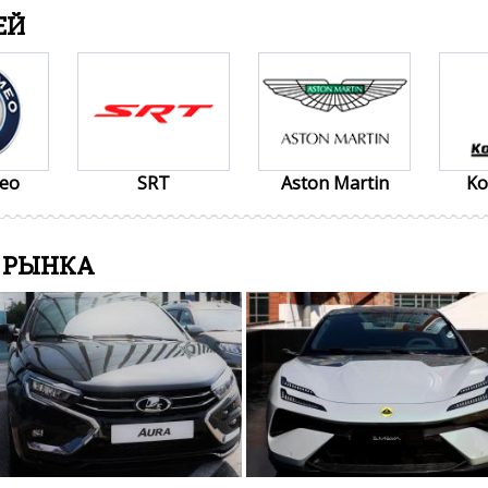
ЕЙ
meo
SRT
Aston Martin
Ko
 РЫНКА