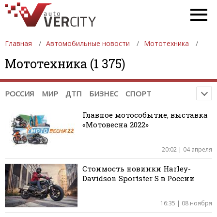
ФОРМУЛА 2
ФОРМУЛА 3
GP2
GP3
WTCC
INDYCAR
NASCAR
ФОРМУЛА-Е
WEC
WRC
ERC
РАЛЛИ-РЕЙДЫ
Главная
Автомобильные новости
Мототехника
TRC INTERNATIONAL SERIES
Мототехника (1 375)
НОВОСТИ МОТОСПОРТА:
MOTOGP
MOTO2
MOTO3
WSBK
TOURIST TROPHY
МОТОКРОСС
РОССИЯ
МИР
ДТП
БИЗНЕС
СПОРТ
Главное мотособытие, выставка
«Мотовесна 2022»
20:02 | 04 апреля
Стоимость новинки Harley-
Davidson Sportster S в России
16:35 | 08 ноября