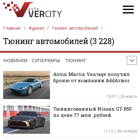
РЕМОНТ / ДИАГНОСТИКА
ПРОБЛЕМЫ НА ДОРОГЕ
ГАДЖЕТЫ. ОБОРУДОВАНИЕ
Главная
Журнал
Тюнинг автомобилей
СОВЕТЫ ПРИ ПОКУПКЕ / ПРОДАЖЕ
Тюнинг автомобилей (3 228)
НЕОБЫЧНЫЕ МЕСТА
СОБЫТИЯ
ЮМОР
РЕКЛАМА
НОВИНКИ
СУПЕРКАРЫ
ТЮНИНГ
Aston Martin Vantage получил
броню от компании AddArmor
18:51 | 28 марта
Тюнингованный Nissan GT-R50
по цене 77 млн. рублей
11:13 | 08 ноября