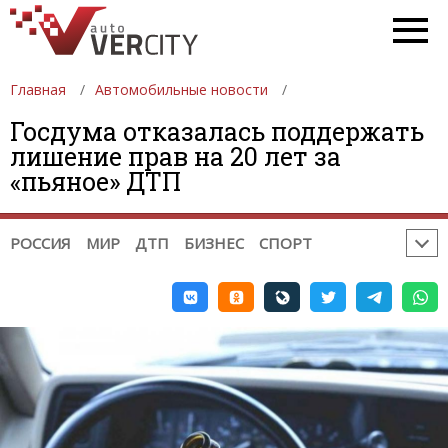
НОВОСТИ АВТОСПОРТА:
ФОРМУЛА 1
DTM
ФОРМУЛА 2
ФОРМУЛА 3
GP2
GP3
WTCC
Главная
INDYCAR
Автомобильные новости
NASCAR
ФОРМУЛА-Е
WEC
WRC
ERC
РАЛЛИ-РЕЙДЫ
Госдума отказалась поддержать
лишение прав на 20 лет за
TRC INTERNATIONAL SERIES
«пьяное» ДТП
НОВОСТИ МОТОСПОРТА:
MOTOGP
MOTO2
MOTO3
WSBK
TOURIST TROPHY
МОТОКРОСС
РОССИЯ
МИР
ДТП
БИЗНЕС
СПОРТ