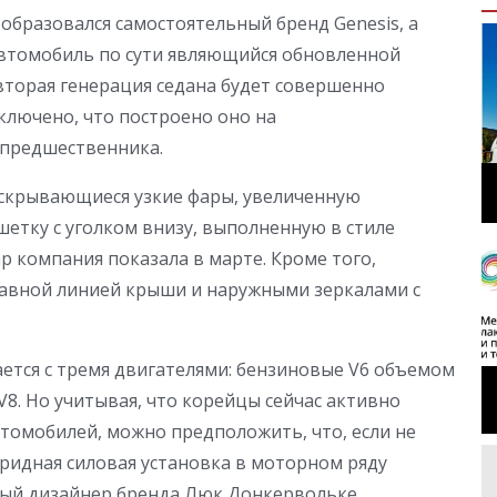
 образовался самостоятельный бренд Genesis, а
автомобиль по сути являющийся обновленной
 вторая генерация седана будет совершенно
сключено, что построено оно на
предшественника.
скрывающиеся узкие фары, увеличенную
етку с уголком внизу, выполненную в стиле
ар компания показала в марте. Кроме того,
лавной линией крыши и наружными зеркалами с
ается с тремя двигателями: бензиновые V6 объемом
 V8. Но учитывая, что корейцы сейчас активно
томобилей, можно предположить, что, если не
бридная силовая установка в моторном ряду
вный дизайнер бренда Люк Донкервольке.