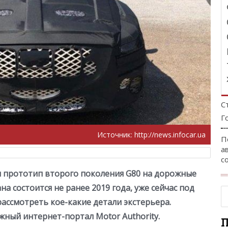
С
Г
Источник:
http://news.infocar.ua
П
а
с
 прототип второго поколения G80 на дорожные
а состоится не ранее 2019 года, уже сейчас под
ссмотреть кое-какие детали экстерьера.
ный интернет-портал Motor Authority.