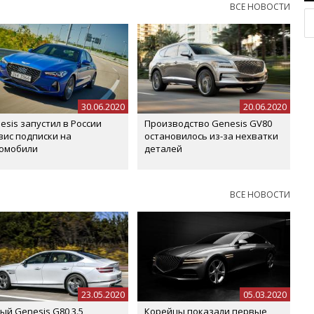
ВСЕ НОВОСТИ
30.06.2020
20.06.2020
esis запустил в России
Производство Genesis GV80
вис подписки на
остановилось из-за нехватки
омобили
деталей
ВСЕ НОВОСТИ
23.05.2020
05.03.2020
ый Genesis G80 3.5
Корейцы показали первые