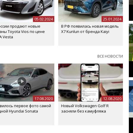
05.02.2024
25.01.2024
оссии продают новые
В РФ появилась новая модель
аны Toyota Vios по цене
X7 Kunlun от бренда Kaiyi
A Vesta
ВСЕ НОВОСТИ
17.08.2020
12.08.2020
вилось первое фото самой
Новый Volkswagen Golf R
ной Hyundai Sonata
засняли без камуфляжа