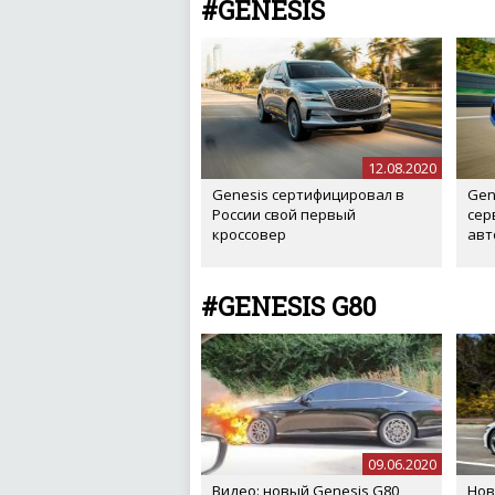
#GENESIS
12.08.2020
Genesis сертифицировал в
Gen
России свой первый
сер
кроссовер
авт
#GENESIS G80
09.06.2020
Видео: новый Genesis G80
Нов