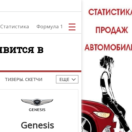
тоспорт
Все новости
toGP
Moto2
Moto3
,
,
Статистика
Формула 1
BK
Tourist Trophy
,
токросс
явится в
С
ТИЗЕРЫ. СКЕТЧИ
ЕЩЕ
А
Genesis
ТЮНИНГ АВ