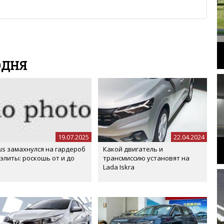
м или только заглавными буквами.
ии с других сайтов, нам важно именно ваше мнение.
аму!
се комментарии публикуются только после модерации, поэтому
я на сайте с некоторым опозданием.
ОДНЯ
19.07.2025
22.04.2024
us замахнулся на гардероб
Какой двигатель и
 элиты: роскошь от и до
трансмиссию установят на
Lada Iskra