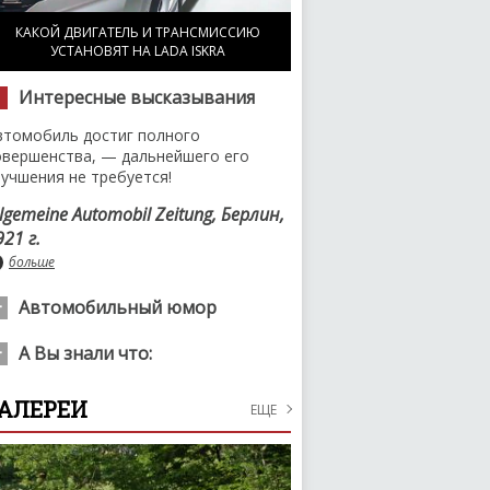
КАКОЙ ДВИГАТЕЛЬ И ТРАНСМИССИЮ
УСТАНОВЯТ НА LADA ISKRA
Интересные высказывания
втомобиль достиг полного
овершенства, — дальнейшего его
лучшения не требуется!
llgemeine Automobil Zeitung, Берлин,
921 г.
больше
Автомобильный юмор
редседатель колхоза «Светлый путь»
А Вы знали что:
упил себе желтое «Бугатти» потому
то он реально не успевает за
редний легковой автомобиль
АЛЕРЕИ
осевной.
ЕЩЕ
одержит около 1000 проводов общей
линой 2 километра и весом 40
больше
илограммов.