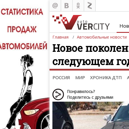
Новости
Россия
Казахстан
,
Нов
Украина
Беларусь
,
Азербайджан
Главная
Автомобильные новости
Мировые новости
Новое поколен
Автобизнес
Мототехника
,
следующем го
Шпионские фото
Звездные новости
Тизеры. Рисунки. Скетчи
РОССИЯ
МИР
ХРОНИКА ДТП
Понравилось?
Поделитесь с друзьями