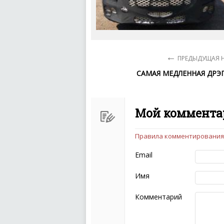
←
ПРЕДЫДУЩАЯ 
САМАЯ МЕДЛЕННАЯ ДРЭ
Мой коммента
Правила комментирования
Чтобы ваш комментарий бы
следующих правил:
Email
Комментарий не мож
эмоциональных выск
Имя
Не стоит отклонятьс
Пожалуйста, не испо
Комментарий
также призывы к нас
межнациональной и 
кстати очень славны