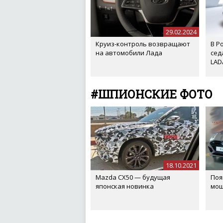
29.02.2024
Круиз-контроль возвращают
В Р
на автомобили Лада
сед
LAD
#ШПИОНСКИЕ ФОТО
18.10.2021
Mazda CX50 — будущая
Поя
японская новинка
мощ