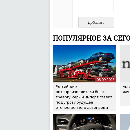
Не пишите транслито
Не копируйте реценз
Не размещайте рекл
И запаситесь терпением, в
ваш отзыв может появитьс
ПОПУЛЯРНОЕ ЗА СЕГ
08.09.2025
Российские
Aur
автопроизводители бьют
для
тревогу: серый импорт ставит
под угрозу будущее
отечественного автопрома