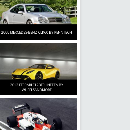
больше
2000 MERCEDES-BENZ CLK60 BY RENNTECH
2012 FERRARI F12BERLINETTA BY
WHEELSANDMORE