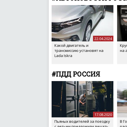
22.04.2024
Какой двигатель и
Кру
трансмиссию установят на
на 
Lada Iskra
#ПДД РОССИЯ
17.08.2020
Пьяных водителей за поездку
В Г
с детьми предложили лишать
рас