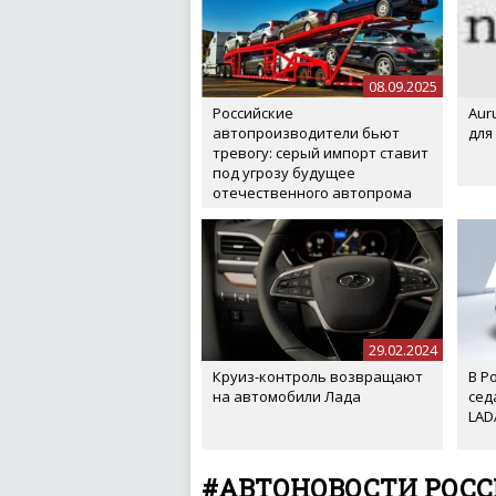
08.09.2025
Российские
Aur
автопроизводители бьют
для
тревогу: серый импорт ставит
под угрозу будущее
отечественного автопрома
29.02.2024
Круиз-контроль возвращают
В Р
на автомобили Лада
сед
LAD
#АВТОНОВОСТИ РОС