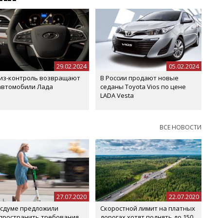
29.02.2024
05.02.2024
из-контроль возвращают
В России продают новые
автомобили Лада
седаны Toyota Vios по цене
LADA Vesta
ВСЕ НОВОСТИ
27.07.2020
22.07.2020
осдуме предложили
Скоростной лимит на платных
пространить требования
дорогах хотят поднять до 150