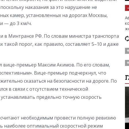
 поскольку наказания за это нарушение не
нных камер, установленных на дорогах Москвы,
А
 — до 3 км/ч.
к
ж
и в Минтрансе РФ. По словам министра транспорта
х такой порог, как правило, составляет 5–10 и даже
О
л вице-премьер Максим Акимов. По его словам,
к
б
рспективным». Вице-премьер подчеркнул, что
А
Г
в
п
ительно сказаться на безопасности на дороге. По
–
ился в связи с отсутствием технической
в
м
 устанавливать предельно точную скорость
к
и считают необходимым провести полную ревизию
ить наиболее оптимальный скоростной режим