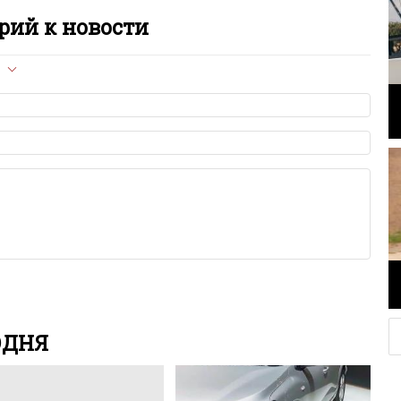
рий к новости
л опубликован на сайте, вам нужно придерживаться
ет быть слишком короткой — избегайте односложных и чисто
азываний.
я от предмета обсуждения.
льзуйте в комментарие оскорбления и нецензурную лексику, а
илию и высказывания, направленные на разжигание расовой,
религиозной розни — пожалейте наших модераторов, они
е ребята, поверьте.
м или только заглавными буквами.
ии с других сайтов, нам важно именно ваше мнение.
аму!
се комментарии публикуются только после модерации, поэтому
я на сайте с некоторым опозданием.
ОДНЯ