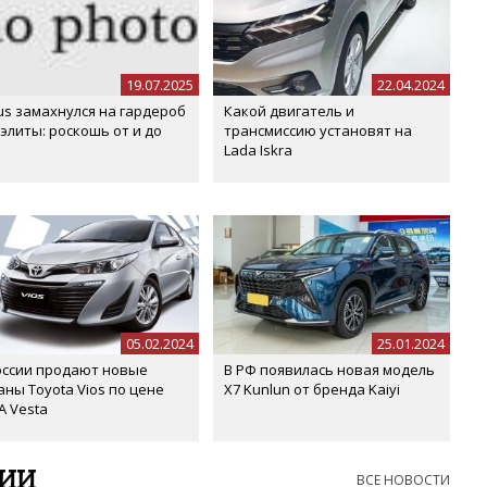
19.07.2025
22.04.2024
us замахнулся на гардероб
Какой двигатель и
 элиты: роскошь от и до
трансмиссию установят на
Lada Iskra
05.02.2024
25.01.2024
оссии продают новые
В РФ появилась новая модель
аны Toyota Vios по цене
X7 Kunlun от бренда Kaiyi
A Vesta
СИИ
ВСЕ НОВОСТИ