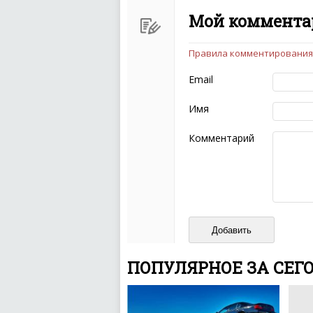
Мой коммента
Правила комментирования
Чтобы ваш комментарий бы
следующих правил:
Email
Комментарий не мож
эмоциональных выск
Имя
Не стоит отклонятьс
Пожалуйста, не испо
Комментарий
также призывы к нас
межнациональной и 
кстати очень славны
Не пишите транслито
Не копируйте реценз
Не размещайте рекл
И запаситесь терпением, в
ваш отзыв может появитьс
ПОПУЛЯРНОЕ ЗА СЕГ