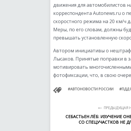
движения для автомобилистов на
корреспондента Autonews.ru о 
скоростного режима на 20 км/ч 
Меры, по его словам, должны бу
превышать установленную скоро
Автором инициативы о нештрафуе
Лысаков. Принятые поправки в з
мотивировать многочисленными
фотофиксации, что, в свою очер
АВТОНОВОСТИ РОССИИ
ПДД 
←
ПРЕДЫДУЩАЯ 
СЕБАСТЬЕН ЛЁБ: ИЗУЧЕНИЕ О
СО СПЕЦУЧАСТКОВ НЕ Д