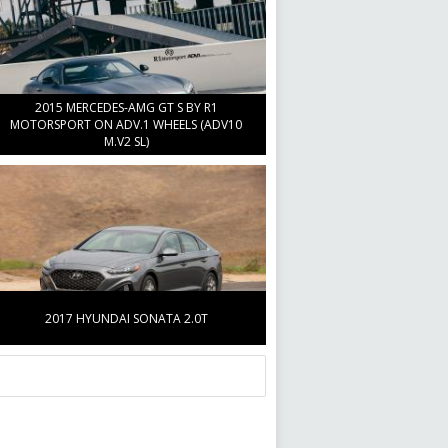
2015 MERCEDES-AMG GT S BY R1
MOTORSPORT ON ADV.1 WHEELS (ADV10
M.V2 SL)
2017 HYUNDAI SONATA 2.0T