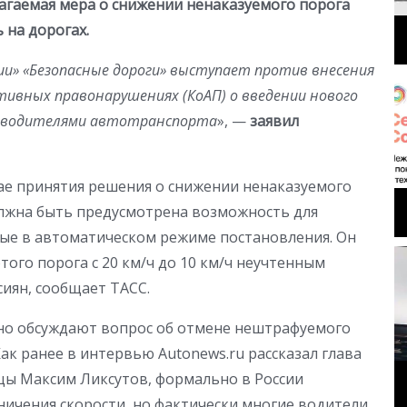
лагаемая мера о снижении ненаказуемого порога
 на дорогах.
и» «Безопасные дороги» выступает против внесения
тивных правонарушениях (КоАП) о введении нового
и водителями автотранспорта
», —
заявил
чае принятия решения о снижении ненаказуемого
лжна быть предусмотрена возможность для
ые в автоматическом режиме постановления. Он
этого порога с 20 км/ч до 10 км/ч неучтенным
иян, сообщает ТАСС.
но обсуждают вопрос об отмене нештрафуемого
ак ранее в интервью Autonews.ru рассказал глава
цы Максим Ликсутов, формально в России
ичения скорости, но фактически многие водители