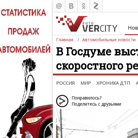
Новости
Россия
Казахстан
,
Нов
Украина
Беларусь
,
Азербайджан
Главная
Автомобильные новости
Мировые новости
В Госдуме вы
Автобизнес
Мототехника
,
скоростного 
Шпионские фото
Звездные новости
Тизеры. Рисунки. Скетчи
РОССИЯ
МИР
ХРОНИКА ДТП
Понравилось?
Поделитесь с друзьями