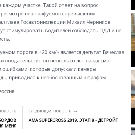
 каждом участке. Такой ответ на вопрос
пересмотре нештрафуемого превышения
дал глава Госавтоинспекции Михаил Черников.
дут стимулировать водителей соблюдать ПДД и не
сть.
мом пороге в +20 км/ч является депутат Вячеслав
аконодательство он несколько лет назад смог
 ошибками, которые допускали камеры
едь, приводило к необоснованным штрафам.
РОССИЯ
→
НОВОСТЬ
СЛЕДУЮЩАЯ НОВОСТЬ
НБОРДОВ
AMA SUPERCROSS 2019, ЭТАП 8 - ДЕТРОЙТ
ЛЯ МЕНЯ