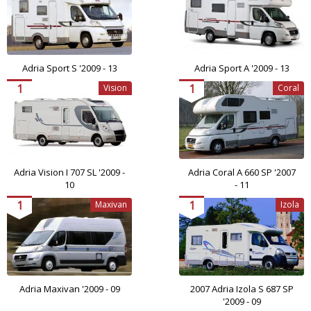
Adria Sport S '2009 - 13
Adria Sport A '2009 - 13
1
1
Vision
Coral
Adria Vision I 707 SL '2009 -
Adria Coral A 660 SP '2007
10
- 11
1
1
Maxivan
Izola
Adria Maxivan '2009 - 09
2007 Adria Izola S 687 SP
'2009 - 09