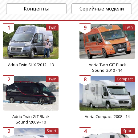
Концепты
Серийные модели
1
9
Twin
Twin
Adria Twin SHX '2012 - 13
Adria Twin GiT Black
Sound '2010 - 14
2
8
Twin
Compact
Adria Twin GiT Black
Adria Compact '2008 - 14
Sound '2009 - 10
2
4
Sport
Sport