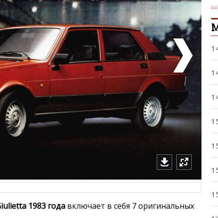
М
1
1
1
1
1
1
1
iulietta 1983 года
включает в себя 7 оригинальных