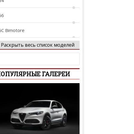
64
66
6C Bimotore
Раскрыть весь список моделей
750
900
ОПУЛЯРНЫЕ ГАЛЕРЕИ
900 M
0-30
000
000 Sportiva