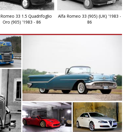
B.
 Romeo 33 1.5 Quadrifoglio
Alfa Romeo 33 (905) (UK) '1983 -
B
Oro (905) '1983 - 86
86
D
D
G
Gi
Gi
G
G