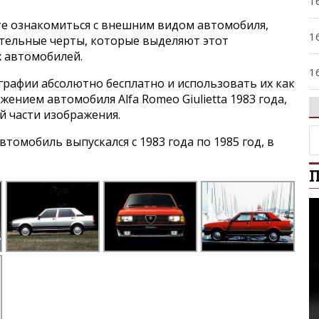
1
е ознакомиться с внешним видом автомобиля,
1
ительные черты, которые выделяют этот
х автомобилей.
1
графии абсолютно бесплатно и использовать их как
жением автомобиля Alfa Romeo Giulietta 1983 года,
1
й части изображения.
омобиль выпускался с 1983 года по 1985 год, в
1
П
1
2
2
2