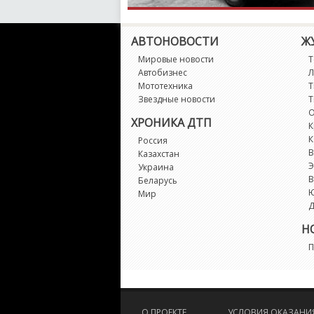
АВТОНОВОСТИ
Ж
Мировые новости
Т
Автобизнес
Л
Мототехника
Т
Звездные новости
Т
О
ХРОНИКА ДТП
К
К
Россия
В
Казахстан
Э
Украина
В
Беларусь
Мир
Д
Н
П
О ПРОЕКТЕ
УСЛОВИЯ ОКАЗАНИЯ