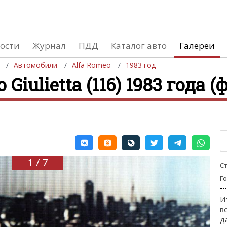
ости
Журнал
ПДД
Каталог авто
Галереи
Автомобили
Alfa Romeo
1983 год
Giulietta (116) 1983 года (ф
евушки
Автосалоны
вушки и автомобили
Список мировых автосалонов
вушки и мото
1 / 7
С
Г
И
в
д