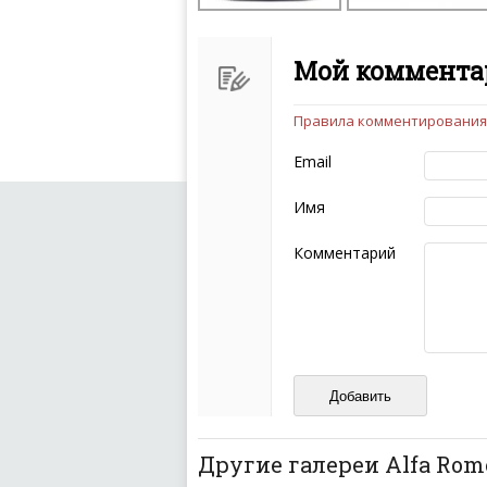
Мой комментар
Правила комментирования
Чтобы ваш комментарий бы
следующих правил:
Email
Комментарий не мож
эмоциональных выск
Имя
Не стоит отклонятьс
Пожалуйста, не испо
Комментарий
также призывы к нас
межнациональной и 
кстати очень славны
Не пишите транслито
Не копируйте реценз
Не размещайте рекл
И запаситесь терпением, в
ваш отзыв может появитьс
Другие галереи Alfa Rome