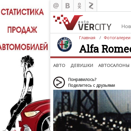
Нов
Главная
Фотогалереи
Alfa Romeo 
Автомобили
Д
Последние добавления
Де
(+1102)
Де
Список марок
АВТО
ДЕВУШКИ
АВТОСАЛОНЫ
Понравилось?
Поделитесь с друзьями