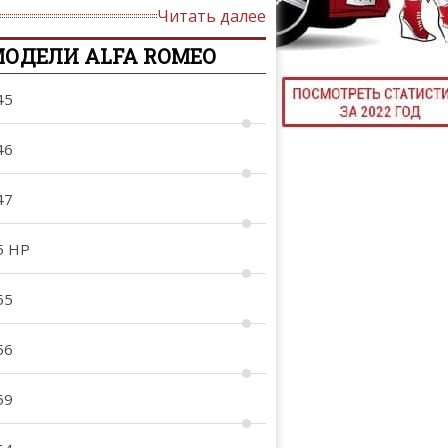
Читать далее
ТЮНИНГ М
ОДЕЛИ ALFA ROMEO
45
КАЛ
46
ДЕВУШКИ И А
47
5 HP
55
56
59