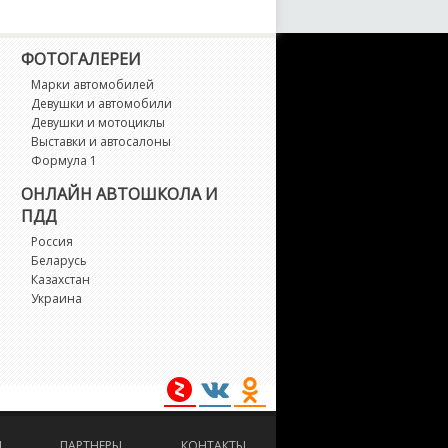
TA Coupe
ФОТОГАЛЕРЕИ
TV
Марки автомобилей
Девушки и автомобили
ilano
Девушки и мотоциклы
Выставки и автосалоны
lle
Формула 1
ОНЛАЙН АВТОШКОЛА И
iTo
ПДД
Россия
ontreal
Беларусь
Казахстан
Украина
L
M
omeo
И
ПАРТНЕРЫ
КОНТАКТЫ