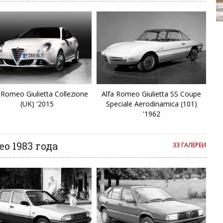
8
8
9
A
 Romeo Giulietta Collezione
Alfa Romeo Giulietta SS Coupe
A
(UK) '2015
Speciale Aerodinamica (101)
'1962
Al
o 1983 года
33 ГАЛЕРЕИ
A
A
A