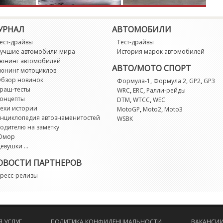
G
УРНАЛ
АВТОМОБИЛИ
G
ест-драйвы
Тест-драйвы
учшие автомобили мира
История марок автомобилей
M
юнинг автомобилей
АВТО/МОТО СПОРТ
юнинг мотоциклов
Mi
бзор новинок
,
,
,
Формула-1
Формула 2
GP2
GP3
раш-тесты
,
,
WRC
ERC
Ралли-рейды
онцепты
,
,
DTM
WTCC
WEC
M
ехи истории
,
,
MotoGP
Moto2
Moto3
нциклопедия автознаменитостей
WSBK
одителю на заметку
M
Юмор
евушки ...
R
ОВОСТИ ПАРТНЕРОВ
ресс-релизы
R
R
 УСЛУГ
ПОЛИТИКА КОНФИДЕНЦИАЛЬНОСТИ
ВАКАНСИ