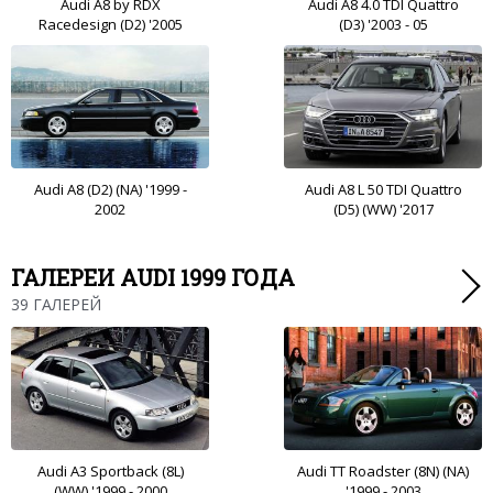
Audi A8 by RDX
Audi A8 4.0 TDI Quattro
Racedesign (D2) '2005
(D3) '2003 - 05
Audi A8 (D2) (NA) '1999 -
Audi A8 L 50 TDI Quattro
2002
(D5) (WW) '2017
ГАЛЕРЕИ AUDI 1999 ГОДА
39 ГАЛЕРЕЙ
Audi A3 Sportback (8L)
Audi TT Roadster (8N) (NA)
(WW) '1999 - 2000
'1999 - 2003