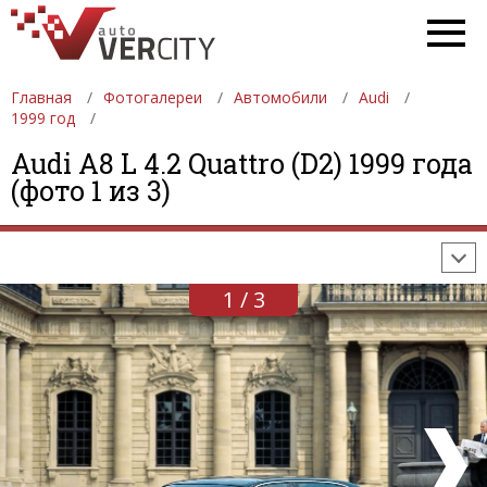
Главная
Фотогалереи
Автомобили
Audi
1999 год
ФОТОГАЛЕРЕИ
АВТОМОБИЛИ
ДЕВУШКИ
Audi A8 L 4.2 Quattro (D2) 1999 года
(фото 1 из 3)
АВТОСАЛОНЫ
ФОРМУЛА-1
АВТОМОБИЛИ
ПОСЛЕДНИЕ ДОБАВЛЕНИЯ
1 / 3