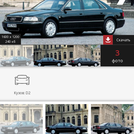
1600 x 1200
Скачать
240 кб
3
фото
Кузов: D2