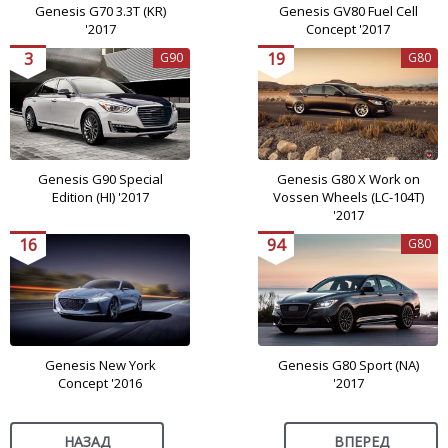
Genesis G70 3.3T (KR)
Genesis GV80 Fuel Cell
'2017
Concept '2017
3
19
G90
G80
Genesis G90 Special
Genesis G80 X Work on
Edition (HI) '2017
Vossen Wheels (LC-104T)
'2017
16
94
G80
Genesis New York
Genesis G80 Sport (NA)
Concept '2016
'2017
НАЗАД
ВПЕРЕД