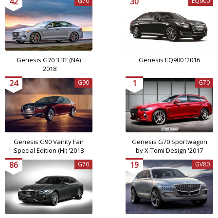
42
30
G70
EQ900
Genesis G70 3.3T (NA)
Genesis EQ900 '2016
'2018
24
1
G90
G70
Genesis G90 Vanity Fair
Genesis G70 Sportwagon
Special Edition (HI) '2018
by X-Tomi Design '2017
86
19
G70
GV80