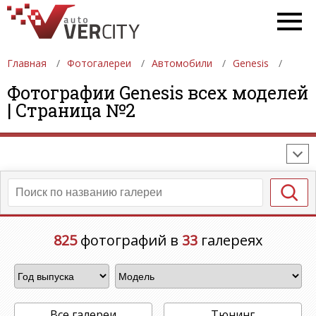
Главная
Фотогалереи
Автомобили
Genesis
ФОТОГАЛЕРЕИ
АВТОМОБИЛИ
ДЕВУШКИ
Фотографии Genesis всех моделей
| Страница №2
АВТОСАЛОНЫ
ФОРМУЛА-1
АВТОМОБИЛИ
ПОСЛЕДНИЕ ДОБАВЛЕНИЯ
825
фотографий в
33
галереях
Все галереи
Тюнинг