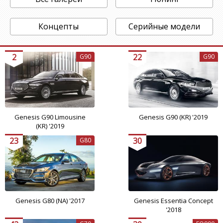
Концепты
Серийные модели
2
22
G90
G90
Genesis G90 Limousine
Genesis G90 (KR) '2019
(KR) '2019
23
30
G80
Genesis G80 (NA) '2017
Genesis Essentia Concept
'2018