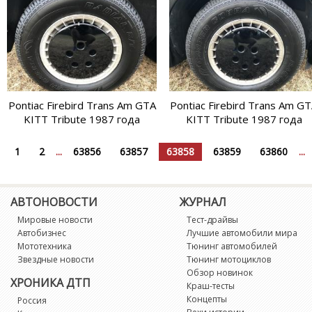
Pontiac Firebird Trans Am GTA
Pontiac Firebird Trans Am G
KITT Tribute 1987 года
KITT Tribute 1987 года
1
2
...
63856
63857
63858
63859
63860
...
АВТОНОВОСТИ
ЖУРНАЛ
Мировые новости
Тест-драйвы
Автобизнес
Лучшие автомобили мира
Мототехника
Тюнинг автомобилей
Звездные новости
Тюнинг мотоциклов
Обзор новинок
ХРОНИКА ДТП
Краш-тесты
Концепты
Россия