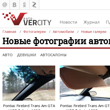
Новости
Журнал
П
Главная
Фотогалереи
Автомобили
Новые галереи
Новые фотографии авто
Автомобили
Девушки
Последние добавления
Девушки и автомобили
(+1102)
Девушки и мото
Список марок
АВТО
ДЕВУШКИ
АВТОСАЛОНЫ
Pontiac Firebird Trans Am GTA
Pontiac Firebird Trans Am G