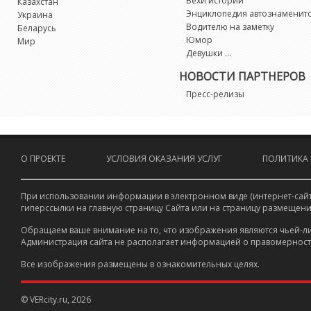
Вехи истории
Казахстан
Энциклопедия автознаменит
Украина
Водителю на заметку
Беларусь
Юмор
Мир
Девушки ...
НОВОСТИ ПАРТНЕРОВ
Пресс-релизы
О ПРОЕКТЕ
УСЛОВИЯ ОКАЗАНИЯ УСЛУГ
ПОЛИТИКА
При использовании информации в электронном виде (интернет-сайт
гиперссылки на главную страницу Сайта или на страницу размещени
Обращаем ваше внимание на то, что изображения являются чьей-ли
Администрация сайта не располагает информацией о правомерност
Все изображения размещены в ознакомительных целях.
© VERcity.ru, 2026