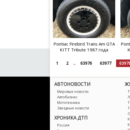
Pontiac Firebird Trans Am GTA
Pont
KITT Tribute 1987 года
K
1
2
...
63976
63977
6397
АВТОНОВОСТИ
Ж
Мировые новости
Т
Автобизнес
Л
Мототехника
Т
Звездные новости
Т
О
ХРОНИКА ДТП
К
К
Россия