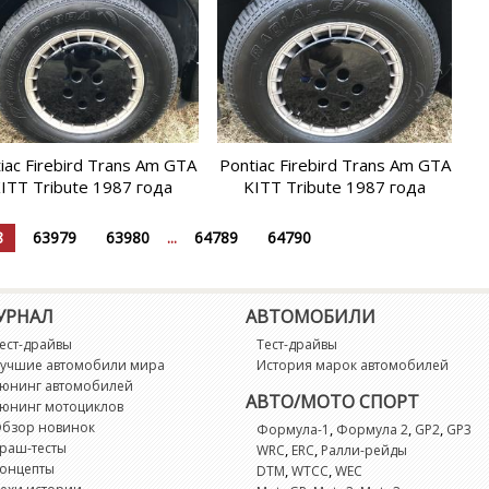
iac Firebird Trans Am GTA
Pontiac Firebird Trans Am GTA
ITT Tribute 1987 года
KITT Tribute 1987 года
8
63979
63980
...
64789
64790
УРНАЛ
АВТОМОБИЛИ
ест-драйвы
Тест-драйвы
учшие автомобили мира
История марок автомобилей
юнинг автомобилей
АВТО/МОТО СПОРТ
юнинг мотоциклов
бзор новинок
,
,
,
Формула-1
Формула 2
GP2
GP3
раш-тесты
,
,
WRC
ERC
Ралли-рейды
онцепты
,
,
DTM
WTCC
WEC