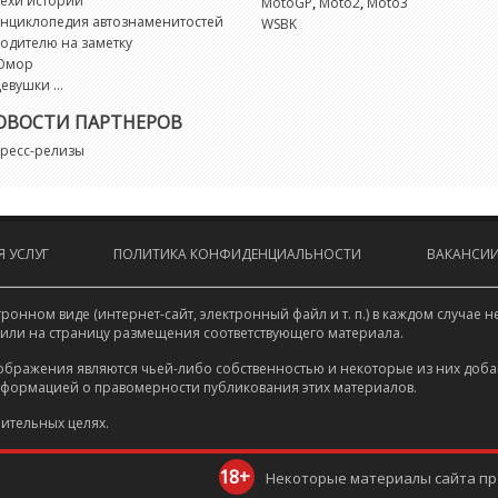
ехи истории
,
,
MotoGP
Moto2
Moto3
нциклопедия автознаменитостей
WSBK
одителю на заметку
Юмор
евушки ...
ОВОСТИ ПАРТНЕРОВ
ресс-релизы
 УСЛУГ
ПОЛИТИКА КОНФИДЕНЦИАЛЬНОСТИ
ВАКАНСИ
онном виде (интернет-сайт, электронный файл и т. п.) в каждом случа
 или на страницу размещения соответствующего материала.
ображения являются чьей-либо собственностью и некоторые из них доба
нформацией о правомерности публикования этих материалов.
ительных целях.
18+
Некоторые материалы сайта пре