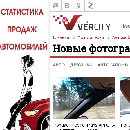
Нов
Главная
Фотогалереи
Автомоб
Новые фотогра
Автомобили
Д
Последние добавления
Де
(+1102)
Де
Список марок
АВТО
ДЕВУШКИ
АВТОСАЛОНЫ
Pontiac Firebird Trans Am GTA
Pont