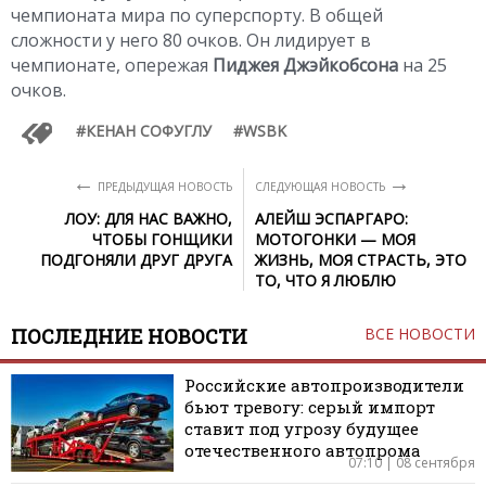
чемпионата мира по суперспорту. В общей
сложности у него 80 очков. Он лидирует в
чемпионате, опережая
Пиджея Джэйкобсона
на 25
очков.
КЕНАН СОФУГЛУ
WSBK
←
→
ПРЕДЫДУЩАЯ НОВОСТЬ
СЛЕДУЮЩАЯ НОВОСТЬ
ЛОУ: ДЛЯ НАС ВАЖНО,
АЛЕЙШ ЭСПАРГАРО:
ЧТОБЫ ГОНЩИКИ
МОТОГОНКИ — МОЯ
ПОДГОНЯЛИ ДРУГ ДРУГА
ЖИЗНЬ, МОЯ СТРАСТЬ, ЭТО
ТО, ЧТО Я ЛЮБЛЮ
ПОСЛЕДНИЕ НОВОСТИ
ВСЕ НОВОСТИ
Российские автопроизводители
бьют тревогу: серый импорт
ставит под угрозу будущее
отечественного автопрома
07:10 | 08 сентября