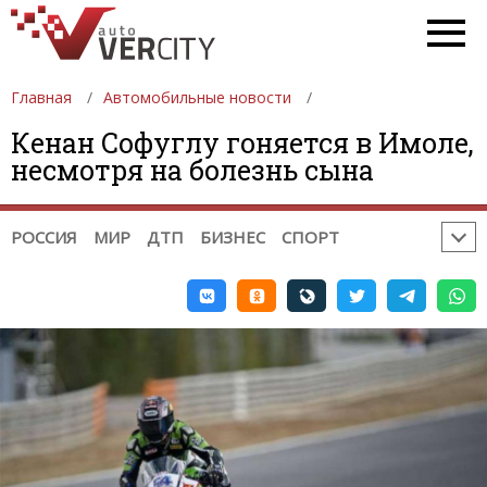
НОВОСТИ АВТОСПОРТА:
ФОРМУЛА 1
DTM
ФОРМУЛА 2
ФОРМУЛА 3
GP2
GP3
WTCC
INDYCAR
NASCAR
ФОРМУЛА-Е
WEC
WRC
Главная
Автомобильные новости
ERC
РАЛЛИ-РЕЙДЫ
Кенан Софуглу гоняется в Имоле,
TRC INTERNATIONAL SERIES
несмотря на болезнь сына
НОВОСТИ МОТОСПОРТА:
MOTOGP
MOTO2
MOTO3
WSBK
TOURIST TROPHY
МОТОКРОСС
РОССИЯ
МИР
ДТП
БИЗНЕС
СПОРТ