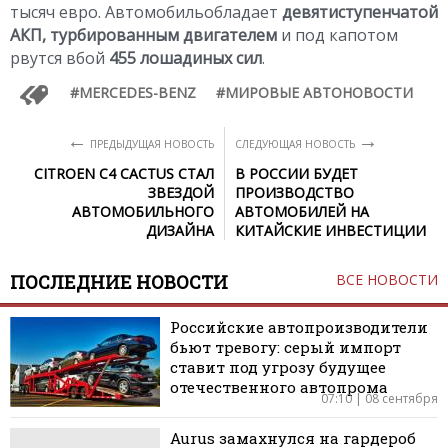
тысяч евро. Автомобильобладает
девятиступенчатой
АКП, турбированным двигателем
и под капотом
рвутся вбой
455 лошадиных сил
.
MERCEDES-BENZ
МИРОВЫЕ АВТОНОВОСТИ
←
→
ПРЕДЫДУЩАЯ НОВОСТЬ
СЛЕДУЮЩАЯ НОВОСТЬ
CITROEN C4 CACTUS СТАЛ
В РОССИИ БУДЕТ
ЗВЕЗДОЙ
ПРОИЗВОДСТВО
АВТОМОБИЛЬНОГО
АВТОМОБИЛЕЙ НА
ДИЗАЙНА
КИТАЙСКИЕ ИНВЕСТИЦИИ
ПОСЛЕДНИЕ НОВОСТИ
ВСЕ НОВОСТИ
Российские автопроизводители
бьют тревогу: серый импорт
ставит под угрозу будущее
отечественного автопрома
07:10 | 08 сентября
Aurus замахнулся на гардероб