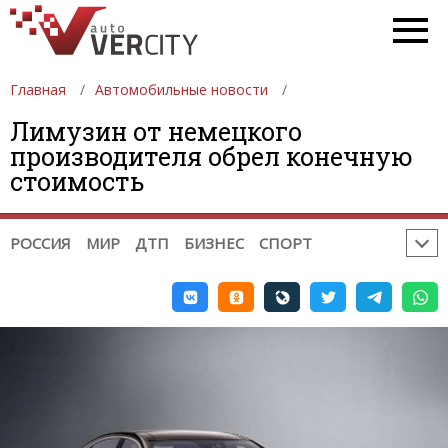
НОВОСТИ АВТОСПОРТА:
ФОРМУЛА 1
DTM
ФОРМУЛА 2
ФОРМУЛА 3
GP2
GP3
WTCC
Главная
INDYCAR
Автомобильные новости
NASCAR
ФОРМУЛА-Е
WEC
WRC
ERC
РАЛЛИ-РЕЙДЫ
Лимузин от немецкого
производителя обрел конечную
TRC INTERNATIONAL SERIES
стоимость
НОВОСТИ МОТОСПОРТА:
MOTOGP
MOTO2
MOTO3
WSBK
TOURIST TROPHY
МОТОКРОСС
РОССИЯ
МИР
ДТП
БИЗНЕС
СПОРТ