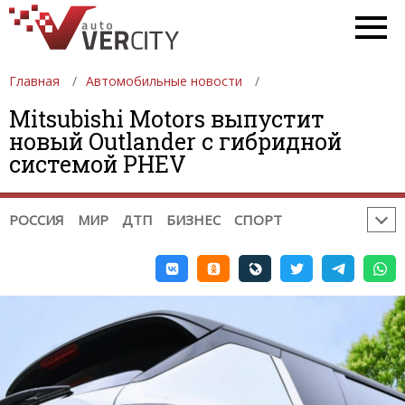
НОВОСТИ АВТОСПОРТА:
ФОРМУЛА 1
DTM
ФОРМУЛА 2
ФОРМУЛА 3
GP2
GP3
WTCC
Главная
INDYCAR
Автомобильные новости
NASCAR
ФОРМУЛА-Е
WEC
WRC
ERC
РАЛЛИ-РЕЙДЫ
Mitsubishi Motors выпустит
новый Outlander с гибридной
TRC INTERNATIONAL SERIES
системой PHEV
НОВОСТИ МОТОСПОРТА:
MOTOGP
MOTO2
MOTO3
WSBK
TOURIST TROPHY
МОТОКРОСС
РОССИЯ
МИР
ДТП
БИЗНЕС
СПОРТ