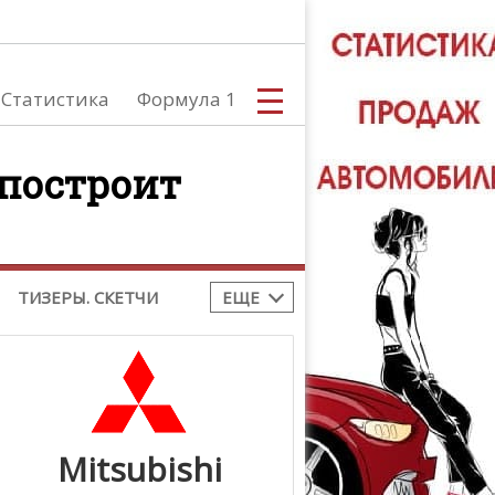
тоспорт
Все новости
toGP
Moto2
Moto3
,
,
Статистика
Формула 1
BK
Tourist Trophy
,
токросс
 построит
С
ТИЗЕРЫ. СКЕТЧИ
ЕЩЕ
А
Mitsubishi
ТЮНИНГ АВ