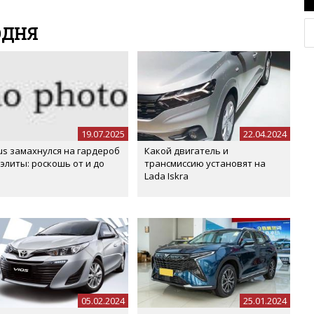
я на сайте с некоторым опозданием.
ОДНЯ
19.07.2025
22.04.2024
us замахнулся на гардероб
Какой двигатель и
 элиты: роскошь от и до
трансмиссию установят на
Lada Iskra
05.02.2024
25.01.2024