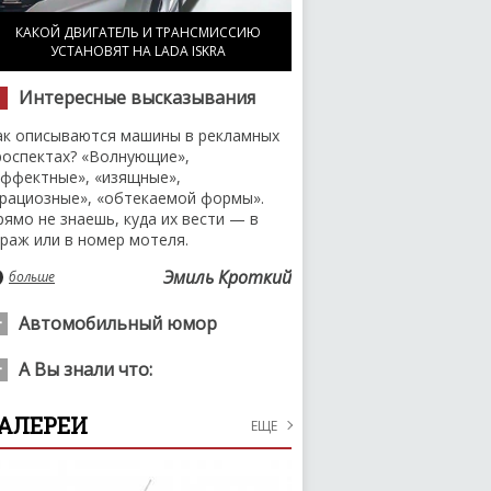
КАКОЙ ДВИГАТЕЛЬ И ТРАНСМИССИЮ
УСТАНОВЯТ НА LADA ISKRA
Интересные высказывания
ак описываются машины в рекламных
роспектах? «Волнующие»,
эффектные», «изящные»,
грациозные», «обтекаемой формы».
рямо не знаешь, куда их вести — в
араж или в номер мотеля.
Эмиль Кроткий
больше
Автомобильный юмор
 русских автомобилях есть три
А Вы знали что:
оложения двери: открыто, закрыто и
е закрыто.
рактически во всех странах мира
АЛЕРЕИ
ЕЩЕ
правление автомобилем в нетрезвом
больше
иде карается по закону, но только не в
ругвае. В этой небольшой стране при
овершении ДТП алкогольное