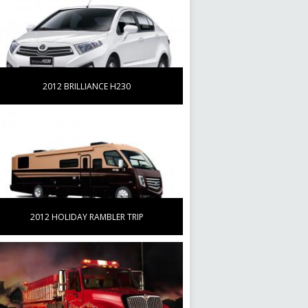
пьянение является смягчающим
бстоятельством.
больше
2012 BRILLIANCE H230
2012 HOLIDAY RAMBLER TRIP