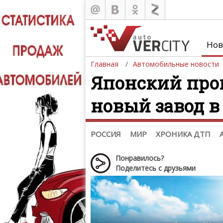
Новости
Россия
Казахстан
,
Нов
Украина
Беларусь
,
Азербайджан
Главная
Автомобильные новости
Мировые новости
Японский прои
Автобизнес
Мототехника
,
новый завод в
Шпионские фото
Звездные новости
Тизеры. Рисунки. Скетчи
РОССИЯ
МИР
ХРОНИКА ДТП
Понравилось?
Поделитесь с друзьями