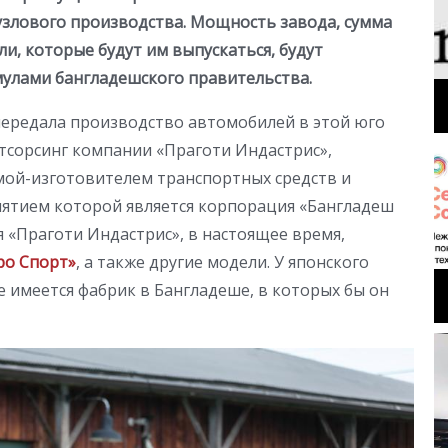
узлового производства. Мощность завода, сумма
ли, которые будут им выпускаться, будут
мулами бангладешского правительства.
передала производство автомобилей в этой юго
утсорсинг компании «Праготи Индастрис»,
ой-изготовителем транспортных средств и
иятием которой является корпорация «Бангладеш
 «Праготи Индастрис», в настоящее время,
ро Спорт»
, а также другие модели. У японского
е имеется фабрик в Бангладеше, в которых бы он