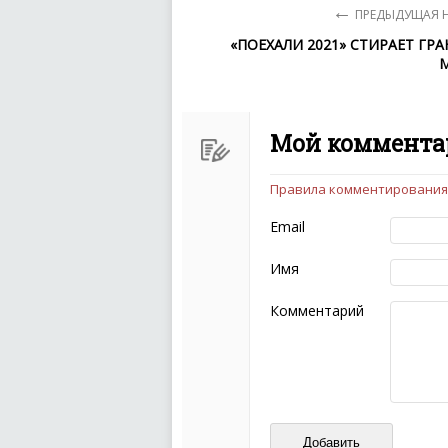
←
ПРЕДЫДУЩАЯ 
«ПОЕХАЛИ 2021» СТИРАЕТ ГР
М
Мой коммента
Правила комментирования
Чтобы ваш комментарий бы
следующих правил:
Email
Комментарий не мож
эмоциональных выск
Имя
Не стоит отклонятьс
Пожалуйста, не испо
Комментарий
также призывы к нас
межнациональной и 
кстати очень славны
Не пишите транслито
Не копируйте реценз
Не размещайте рекл
И запаситесь терпением, в