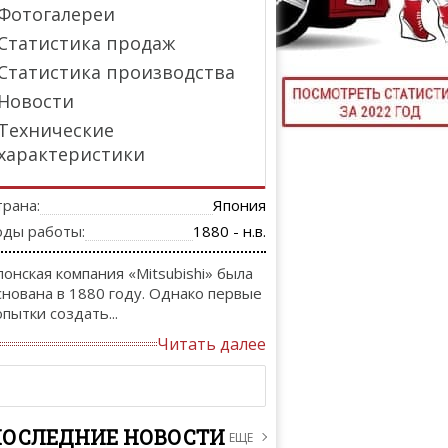
Фотогалереи
ТЮНИНГ М
Статистика продаж
Статистика производства
Новости
КАЛ
Технические
характеристики
ДЕВУШКИ И А
трана:
Япония
оды работы:
1880 - н.в.
понская компания «Mitsubishi» была
снована в 1880 году. Однако первые
опытки создать...
Читать далее
ПОСЛЕДНИЕ НОВОСТИ
ЕЩЕ