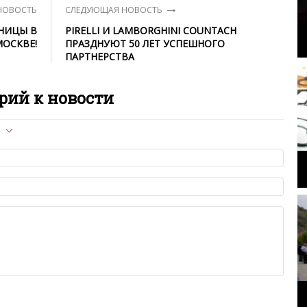
→
НОВОСТЬ
СЛЕДУЮЩАЯ НОВОСТЬ
АНИЦЫ В
PIRELLI И LAMBORGHINI COUNTACH
ОСКВЕ!
ПРАЗДНУЮТ 50 ЛЕТ УСПЕШНОГО
ПАРТНЕРСТВА
рий к новости
л опубликован на сайте, вам нужно придерживаться
ет быть слишком короткой — избегайте односложных и чисто
азываний.
я от предмета обсуждения.
льзуйте в комментарие оскорбления и нецензурную лексику, а
илию и высказывания, направленные на разжигание расовой,
религиозной розни — пожалейте наших модераторов, они
е ребята, поверьте.
м или только заглавными буквами.
ии с других сайтов, нам важно именно ваше мнение.
аму!
се комментарии публикуются только после модерации, поэтому