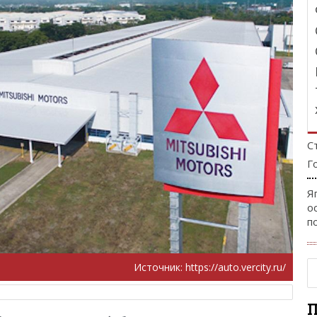
С
Г
Я
о
п
Источник:
https://auto.vercity.ru/