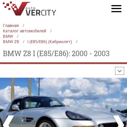
СПЕЦТЕХНИКА
АВТОСАЛОНЫ
ДЕВУШКИ
ФОРМУЛА 1
Главная
СТАТИСТИКА
ПРОДАЖА АВТОМОБИЛЕЙ
Каталог автомобилей
ПРОИЗВОДСТВО АВТОМОБИЛЕЙ
BMW
BMW Z8
I (E85/E86) (Кабриолет)
ON-LINE КАЛЬКУЛЯТОРЫ
BMW Z8 I (E85/E86): 2000 - 2003
ИЗНОС АВТОМОБИЛЯ
ШИННЫЙ КАЛЬКУЛЯТОР
РАССТОЯНИЯ И МАРШРУТЫ