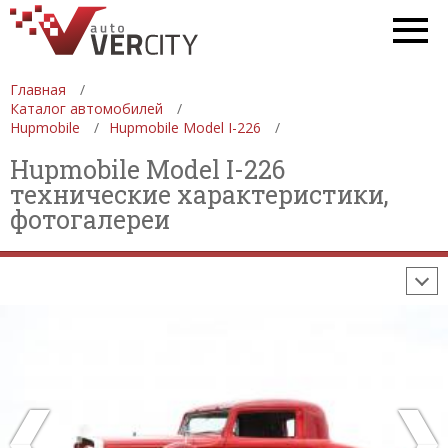
ГАЛЕРЕИ
АВТОМОБИЛИ
МОТОЦИКЛЫ
СПЕЦТЕХНИКА
АВТОСАЛОНЫ
ДЕВУШКИ
ФОРМУЛА 1
Главная
Каталог автомобилей
СТАТИСТИКА
ПРОДАЖА АВТОМОБИЛЕЙ
Hupmobile
Hupmobile Model I-226
ПРОИЗВОДСТВО АВТОМОБИЛЕЙ
Hupmobile Model I-226
технические характеристики,
ON-LINE КАЛЬКУЛЯТОРЫ
фотогалереи
ИЗНОС АВТОМОБИЛЯ
ШИННЫЙ КАЛЬКУЛЯТОР
РАССТОЯНИЯ И МАРШРУТЫ