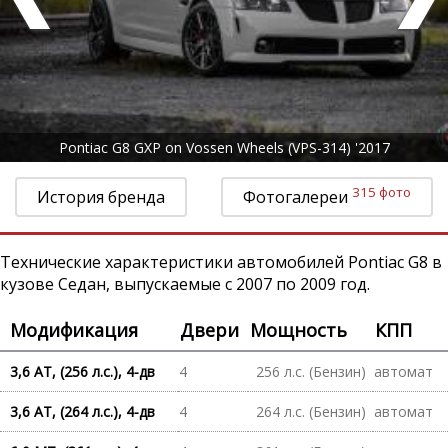
Pontiac G8 GXP on Vossen Wheels (VPS-314) '2017
315 фото
История бренда
Фотогалереи
Технические характеристики автомобилей Pontiac G8 в
кузове Седан, выпускаемые с 2007 по 2009 год.
Модификация
Двери
Мощность
КПП
3,6 AT, (256 л.с.), 4-дв
4
256 л.с. (Бензин)
автомат
3,6 AT, (264 л.с.), 4-дв
4
264 л.с. (Бензин)
автомат