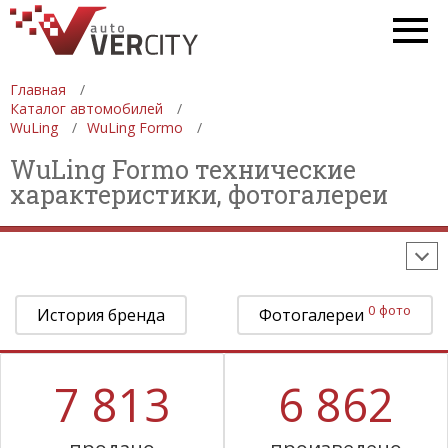
СПЕЦТЕХНИКА
АВТОСАЛОНЫ
ДЕВУШКИ
ФОРМУЛА 1
Главная
СТАТИСТИКА
ПРОДАЖА АВТОМОБИЛЕЙ
Каталог автомобилей
WuLing
WuLing Formo
ПРОИЗВОДСТВО АВТОМОБИЛЕЙ
WuLing Formo технические
ON-LINE КАЛЬКУЛЯТОРЫ
характеристики, фотогалереи
ИЗНОС АВТОМОБИЛЯ
ШИННЫЙ КАЛЬКУЛЯТОР
РАССТОЯНИЯ И МАРШРУТЫ
0 фото
История бренда
Фотогалереи
7 813
6 862