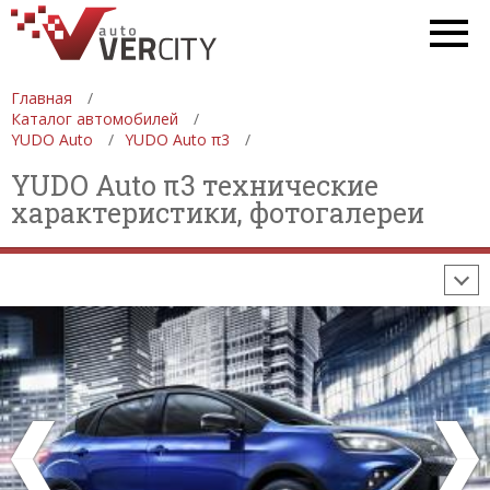
СПЕЦТЕХНИКА
АВТОСАЛОНЫ
ДЕВУШКИ
ФОРМУЛА 1
Главная
СТАТИСТИКА
ПРОДАЖА АВТОМОБИЛЕЙ
Каталог автомобилей
YUDO Auto
YUDO Auto π3
ПРОИЗВОДСТВО АВТОМОБИЛЕЙ
YUDO Auto π3 технические
ON-LINE КАЛЬКУЛЯТОРЫ
характеристики, фотогалереи
ИЗНОС АВТОМОБИЛЯ
ШИННЫЙ КАЛЬКУЛЯТОР
РАССТОЯНИЯ И МАРШРУТЫ