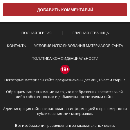
Чтобы ваш комментарий был опубликован на сайте,
вам нужно придерживаться следующих правил:
Комментарий не может быть слишком
короткой — избегайте односложных и чисто
эмоциональных высказываний.
ПОЛНАЯ ВЕРСИЯ
ГЛАВНАЯ СТРАНИЦА
Не стоит отклоняться от предмета обсуждения.
Пожалуйста, не используйте в комментарие
КОНТАКТЫ
УСЛОВИЯ ИСПОЛЬЗОВАНИЯ МАТЕРИАЛОВ САЙТА
оскорбления и нецензурную лексику, а также
призывы к насилию и высказывания,
ПОЛИТИКА КОНФИДЕНЦИАЛЬНОСТИ
направленные на разжигание расовой,
межнациональной и религиозной розни —
18+
пожалейте наших модераторов, они кстати
Некоторые материалы сайта предназначены для лиц 18 лет и старше
очень славные ребята, поверьте.
Не пишите транслитом или только заглавными
Обращаем ваше внимание на то, что изображения являются чьей-
буквами.
либо собственностью и добавлены посетителями сайта.
Не копируйте рецензии с других сайтов, нам
важно именно ваше мнение.
Администрация сайта не располагает информацией о правомерности
Не размещайте рекламу!
публикования этих материалов.
И запаситесь терпением, все комментарии
Все изображения размещены в ознакомительных целях.