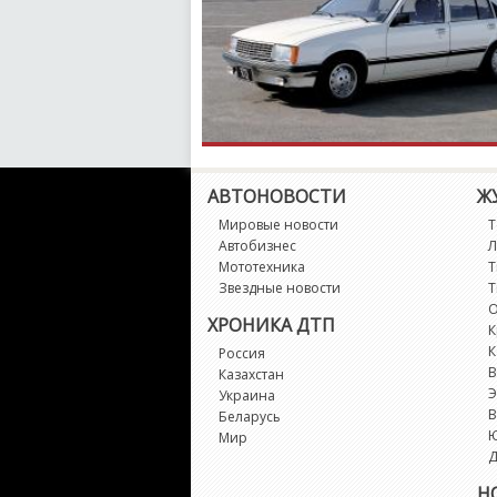
АВТОНОВОСТИ
Ж
Мировые новости
Т
Автобизнес
Л
Мототехника
Т
Звездные новости
Т
О
ХРОНИКА ДТП
К
К
Россия
В
Казахстан
Э
Украина
В
Беларусь
Мир
Д
Н