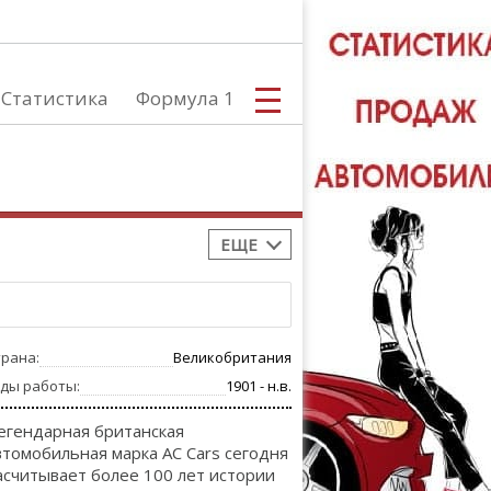
Статистика
Формула 1
ЕЩЕ
С
трана:
Великобритания
А
оды работы:
1901 - н.в.
егендарная британская
втомобильная марка AC Cars сегодня
асчитывает более 100 лет истории
ТЮНИНГ АВ