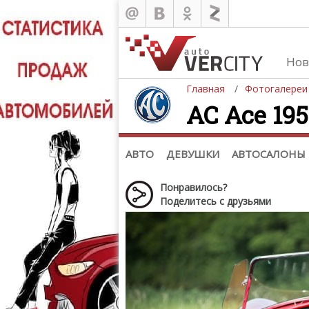
Нов
Главная
Фотогалереи
AC Ace 195
Автомобили
Д
Последние добавления
Де
(+1102)
Де
Список марок
АВТО
ДЕВУШКИ
АВТОСАЛОНЫ
Понравилось?
Поделитесь с друзьями