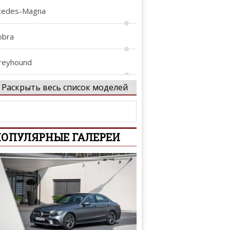
cedes-Magna
obra
reyhound
Раскрыть весь список моделей
nvacar
cing Special
ОПУЛЯРНЫЕ ГАЛЕРЕИ
x
ciable