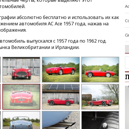
ительные черты, которые выделяют этот
A
втомобилей.
графии абсолютно бесплатно и использовать их как
C
ажением автомобиля AC Ace 1957 года, нажав на
зображения.
G
томобиль выпускался с 1957 года по 1962 год.
ынка Великобритании и Ирландии.
I
Ra
П
Si
So