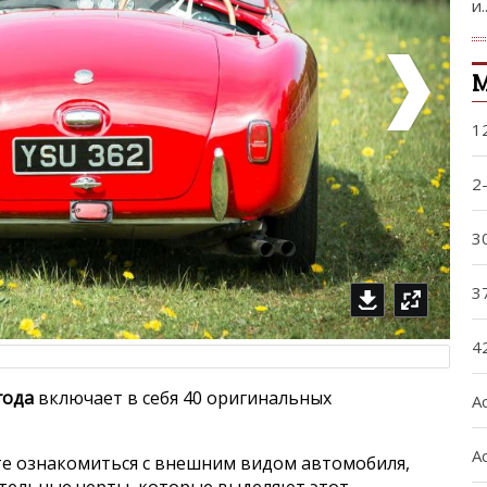
и..
М
1
2-
3
3
4
года
включает в себя 40 оригинальных
A
A
е ознакомиться с внешним видом автомобиля,