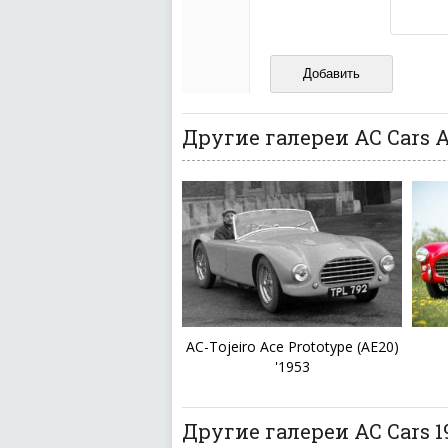
Не пишите транслито
Не копируйте реценз
Не размещайте рекл
И запаситесь терпением, в
ваш отзыв может появитьс
Другие галереи AC Cars 
AC-Tojeiro Ace Prototype (АЕ20)
'1953
Другие галереи AC Cars 1