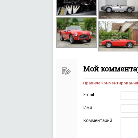
Мой комментар
Правила комментирования
Чтобы ваш комментарий бы
следующих правил:
Email
Комментарий не мож
эмоциональных выск
Имя
Не стоит отклонятьс
Пожалуйста, не испо
Комментарий
также призывы к нас
межнациональной и 
кстати очень славны