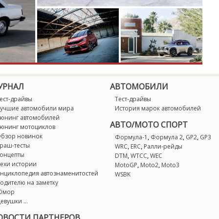
УРНАЛ
АВТОМОБИЛИ
ест-драйвы
Тест-драйвы
учшие автомобили мира
История марок автомобилей
юнинг автомобилей
АВТО/МОТО СПОРТ
юнинг мотоциклов
бзор новинок
,
,
,
Формула-1
Формула 2
GP2
GP3
раш-тесты
,
,
WRC
ERC
Ралли-рейды
онцепты
,
,
DTM
WTCC
WEC
ехи истории
,
,
MotoGP
Moto2
Moto3
нциклопедия автознаменитостей
WSBK
одителю на заметку
Юмор
евушки ...
ОВОСТИ ПАРТНЕРОВ