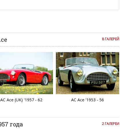
м или только заглавными буквами.
ии с других сайтов, нам важно именно ваше мнение.
аму!
се комментарии публикуются только после модерации, поэтому
я на сайте с некоторым опозданием.
Ace
8 ГАЛЕРЕЙ
AC Ace (UK) '1957 - 62
AC Ace '1953 - 56
957 года
2 ГАЛЕРЕИ