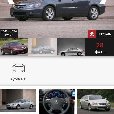
2048 x 1536
Скачать
276 кб
28
фото
Кузов: KB1