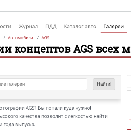
ости
Журнал
ПДД
Каталог авто
Галереи
Автомобили
AGS
ии концептов AGS всех 
евушки
Автосалоны
вушки и автомобили
Список мировых автосалонов
вушки и мото
отографии AGS? Вы попали куда нужно!
ысокого качества позволит с легкостью найти
 года выпуска.