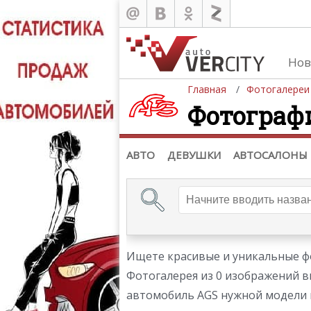
Нов
Главная
Фотогалереи
Фотограф
Автомобили
Д
Последние добавления
Де
(+1102)
Де
Список марок
АВТО
ДЕВУШКИ
АВТОСАЛОНЫ
Ищете красивые и уникальные ф
Фотогалерея из 0 изображений в
автомобиль AGS нужной модели и