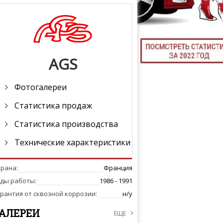
ТЮНИНГ М
AGS
КАЛ
ДЕВУШКИ И А
Фотогалереи
Статистика продаж
Статистика производства
Технические характеристики
трана:
Франция
оды работы:
1986 - 1991
рантия от сквозной коррозии:
н/у
АЛЕРЕИ
ЕЩЕ