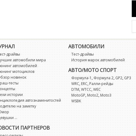
УРНАЛ
АВТОМОБИЛИ
ест-драйвы
Тест-драйвы
учшие автомобили мира
История марок автомобилей
юнинг автомобилей
АВТО/МОТО СПОРТ
юнинг мотоциклов
бзор новинок
,
,
,
Формула-1
Формула 2
GP2
GP3
раш-тесты
,
,
WRC
ERC
Ралли-рейды
онцепты
,
,
DTM
WTCC
WEC
ехи истории
,
,
MotoGP
Moto2
Moto3
нциклопедия автознаменитостей
WSBK
одителю на заметку
Юмор
евушки ...
ОВОСТИ ПАРТНЕРОВ
ресс-релизы