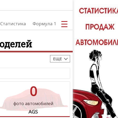
Статистика
Формула 1
моделей
ЕЩЕ
С
0
А
фото автомобилей
AGS
ТЮНИНГ АВ