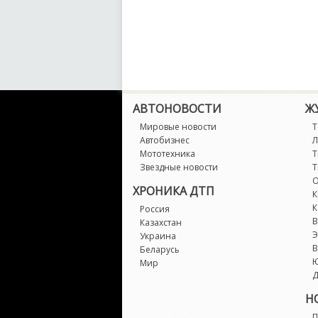
АВТОНОВОСТИ
Ж
Мировые новости
Т
Автобизнес
Л
Мототехника
Т
Звездные новости
Т
О
ХРОНИКА ДТП
К
К
Россия
В
Казахстан
Э
Украина
В
Беларусь
Мир
Д
Н
П