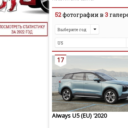
52
фотографии в
3
галере
Выберите год
U5
17
Aiways U5 (EU) '2020