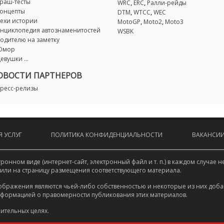
раш-тесты
,
,
WRC
ERC
Ралли-рейды
онцепты
,
,
DTM
WTCC
WEC
ехи истории
,
,
MotoGP
Moto2
Moto3
нциклопедия автознаменитостей
WSBK
одителю на заметку
Юмор
евушки ...
ОВОСТИ ПАРТНЕРОВ
ресс-релизы
 УСЛУГ
ПОЛИТИКА КОНФИДЕНЦИАЛЬНОСТИ
ВАКАНСИ
онном виде (интернет-сайт, электронный файл и т. п.) в каждом случа
 или на страницу размещения соответствующего материала.
ображения являются чьей-либо собственностью и некоторые из них доба
нформацией о правомерности публикования этих материалов.
ительных целях.