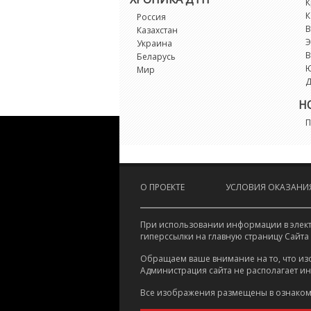
К
К
Россия
В
Казахстан
Э
Украина
В
Беларусь
Мир
Д
Н
П
О ПРОЕКТЕ
УСЛОВИЯ ОКАЗАНИЯ
При использовании информации в электр
гиперссылки на главную страницу Сайта
Обращаем ваше внимание на то, что из
Администрация сайта не располагает и
Все изображения размещены в ознаком