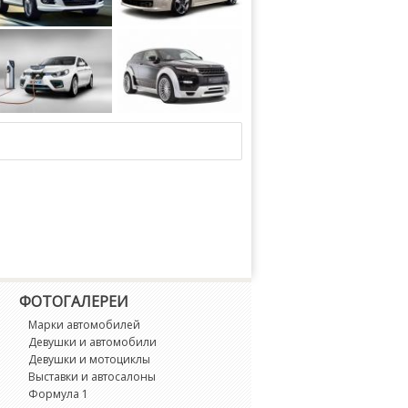
kswagen Tiguan CityScape 2014 года
Subaru Impreza WRX STi A-line 2009 года
Land Rover Range Rover Evoque SD4 Dynamic by Hamann 2012 года
ФОТОГАЛЕРЕИ
Марки автомобилей
Девушки и автомобили
Девушки и мотоциклы
Выставки и автосалоны
Формула 1