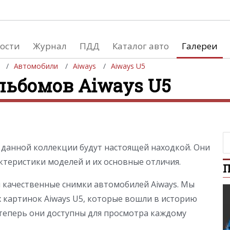
ости
Журнал
ПДД
Каталог авто
Галереи
Автомобили
Aiways
Aiways U5
льбомов Aiways U5
евушки
Автосалоны
вушки и автомобили
Список мировых автосалонов
вушки и мото
 данной коллекции будут настоящей находкой. Они
теристики моделей и их основные отличия.
П
ы качественные снимки автомобилей Aiways. Мы
х картинок Aiways U5, которые вошли в историю
теперь они доступны для просмотра каждому