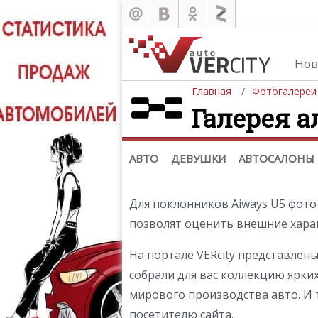
Нов
Главная
Фотогалереи
Галерея а
Автомобили
Д
Последние добавления
Де
(+1102)
Де
Список марок
АВТО
ДЕВУШКИ
АВТОСАЛОНЫ
Для поклонников Aiways U5 фото
позволят оценить внешние харак
На портале VERcity представлен
собрали для вас коллекцию ярки
мирового производства авто. И 
посетителю сайта.