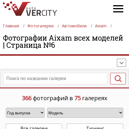
Главная
Фотогалереи
Автомобили
Aixam
ФОТОГАЛЕРЕИ
АВТОМОБИЛИ
ДЕВУШКИ
Фотографии Aixam всех моделей
| Страница №6
АВТОСАЛОНЫ
ФОРМУЛА-1
АВТОМОБИЛИ
ПОСЛЕДНИЕ ДОБАВЛЕНИЯ
366
фотографий в
75
галереях
Все галереи
Тюнинг