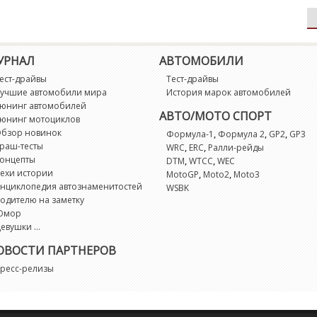
УРНАЛ
АВТОМОБИЛИ
ест-драйвы
Тест-драйвы
учшие автомобили мира
История марок автомобилей
юнинг автомобилей
АВТО/МОТО СПОРТ
юнинг мотоциклов
бзор новинок
,
,
,
Формула-1
Формула 2
GP2
GP3
раш-тесты
,
,
WRC
ERC
Ралли-рейды
онцепты
,
,
DTM
WTCC
WEC
ехи истории
,
,
MotoGP
Moto2
Moto3
нциклопедия автознаменитостей
WSBK
одителю на заметку
Юмор
евушки ...
ОВОСТИ ПАРТНЕРОВ
ресс-релизы