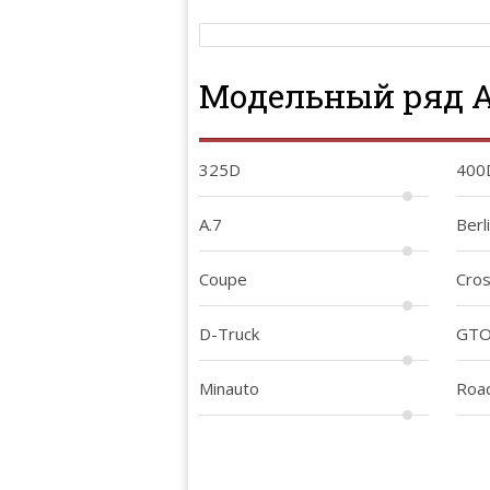
Модельный ряд 
325D
400
A.7
Berl
Coupe
Cros
D-Truck
GT
Minauto
Road