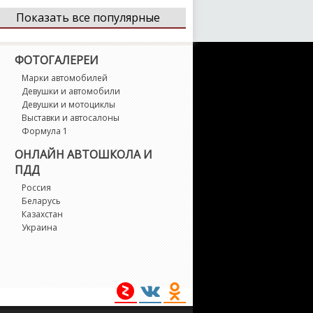
Показать все популярные
Citroen
Dacia
Daewoo
ФОТОГАЛЕРЕИ
Марки автомобилей
Девушки и автомобили
Daihatsu
Datsun
Dodge
Девушки и мотоциклы
Выставки и автосалоны
Формула 1
DS
Ferrari
Fiat
ОНЛАЙН АВТОШКОЛА И
ПДД
Россия
Fisker
Беларусь
Ford
Geely
Казахстан
Украина
Genesis
GMC
Honda
Hummer
Hyundai
Infiniti