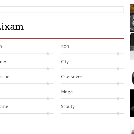
Aixam
Volkswagen G
D
500
ines
City
Toyota
sline
Crossover
O
Mega
Bugatt
line
Scouty
KTM 