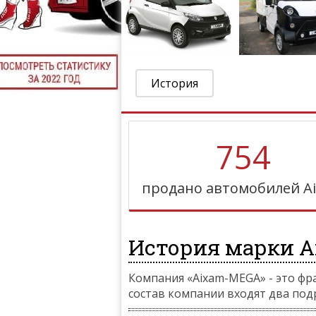
История
754
продано автомобилей A
История марки A
Компания «Aixam-MEGA» - это фр
состав компании входят два подр