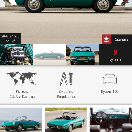
2048 x 1536
Скачать
221 кб
9
фото
Рынок:
Дизайн:
Кузов: 105
США и Канада
Pininfarina