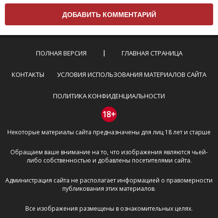
вам нужно придерживаться следующих правил:
Комментарий не может быть слишком
короткой — избегайте односложных и чисто
эмоциональных высказываний.
ПОЛНАЯ ВЕРСИЯ
ГЛАВНАЯ СТРАНИЦА
Не стоит отклоняться от предмета обсуждения.
Пожалуйста, не используйте в комментарие
КОНТАКТЫ
УСЛОВИЯ ИСПОЛЬЗОВАНИЯ МАТЕРИАЛОВ САЙТА
оскорбления и нецензурную лексику, а также
призывы к насилию и высказывания,
ПОЛИТИКА КОНФИДЕНЦИАЛЬНОСТИ
направленные на разжигание расовой,
межнациональной и религиозной розни —
18+
пожалейте наших модераторов, они кстати
Некоторые материалы сайта предназначены для лиц 18 лет и старше
очень славные ребята, поверьте.
Не пишите транслитом или только заглавными
Обращаем ваше внимание на то, что изображения являются чьей-
буквами.
либо собственностью и добавлены посетителями сайта.
Не копируйте рецензии с других сайтов, нам
важно именно ваше мнение.
Администрация сайта не располагает информацией о правомерности
Не размещайте рекламу!
публикования этих материалов.
И запаситесь терпением, все комментарии
Все изображения размещены в ознакомительных целях.