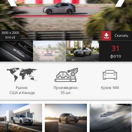
3000 x 2000
Скачать
614 кб
31
фото
Рынок:
Произведено:
Кузов: 949
США и Канада
55 шт.