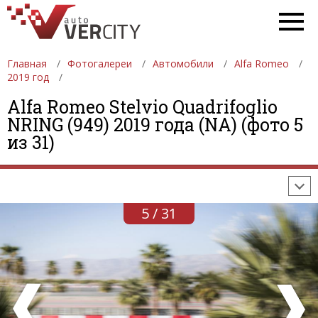
Главная
Фотогалереи
Автомобили
Alfa Romeo
2019 год
Alfa Romeo Stelvio Quadrifoglio
ФОТОГАЛЕРЕИ
АВТОМОБИЛИ
ДЕВУШКИ
NRING (949) 2019 года (NA) (фото 5
из 31)
АВТОСАЛОНЫ
ФОРМУЛА-1
АВТОМОБИЛИ
ПОСЛЕДНИЕ ДОБАВЛЕНИЯ
5 / 31