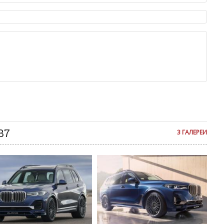
ет быть слишком короткой — избегайте односложных и чисто
азываний.
я от предмета обсуждения.
льзуйте в комментарие оскорбления и нецензурную лексику, а
илию и высказывания, направленные на разжигание расовой,
религиозной розни — пожалейте наших модераторов, они
е ребята, поверьте.
м или только заглавными буквами.
ии с других сайтов, нам важно именно ваше мнение.
аму!
се комментарии публикуются только после модерации, поэтому
я на сайте с некоторым опозданием.
B7
3 ГАЛЕРЕИ