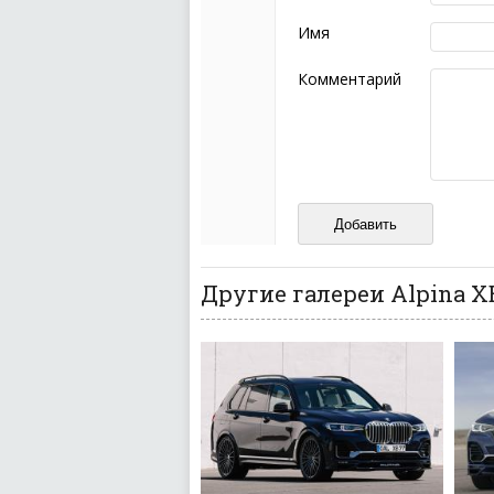
Комментарий не мож
эмоциональных выск
Имя
Не стоит отклонятьс
Пожалуйста, не испо
Комментарий
также призывы к нас
межнациональной и 
кстати очень славны
Не пишите транслито
Не копируйте реценз
Не размещайте рекл
И запаситесь терпением, в
ваш отзыв может появитьс
Другие галереи Alpina X