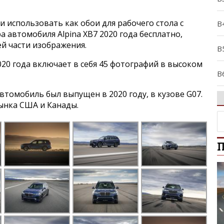
и использовать как обои для рабочего стола с
B
 автомобиля Alpina XB7 2020 года бесплатно,
ей части изображения.
B
020 года включает в себя 45 фотографий в высоком
B
томобиль был выпущен в 2020 году, в кузове G07.
B
ынка США и Канады.
B
П
B
C
C
D