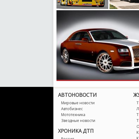
АВТОНОВОСТИ
Ж
Мировые новости
Т
Автобизнес
Л
Мототехника
Т
Звездные новости
Т
О
ХРОНИКА ДТП
К
К
Россия