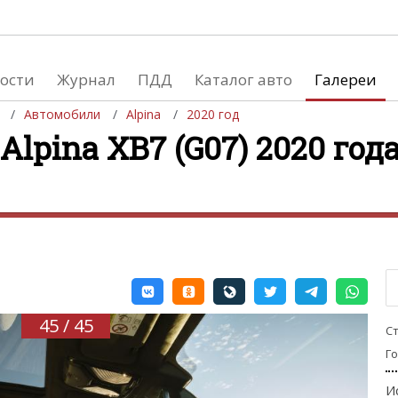
ости
Журнал
ПДД
Каталог авто
Галереи
Автомобили
Alpina
2020 год
lpina XB7 (G07) 2020 года
евушки
Автосалоны
вушки и автомобили
Список мировых автосалонов
вушки и мото
45 / 45
С
Г
И