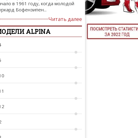
ачало в 1961 году, когда молодой
ТЮНИНГ М
уркард Бофензипен...
Читать далее
ОДЕЛИ ALPINA
КАЛ
4
ДЕВУШКИ И А
5
10
11
12
2
3