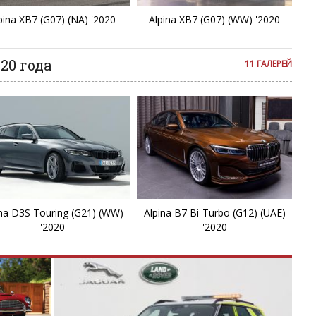
pina XB7 (G07) (NA) '2020
Alpina XB7 (G07) (WW) '2020
20 года
11 ГАЛЕРЕЙ
ina D3S Touring (G21) (WW)
Alpina B7 Bi-Turbo (G12) (UAE)
'2020
'2020