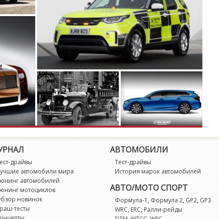
УРНАЛ
АВТОМОБИЛИ
ест-драйвы
Тест-драйвы
учшие автомобили мира
История марок автомобилей
юнинг автомобилей
АВТО/МОТО СПОРТ
юнинг мотоциклов
бзор новинок
,
,
,
Формула-1
Формула 2
GP2
GP3
раш-тесты
,
,
WRC
ERC
Ралли-рейды
онцепты
,
,
DTM
WTCC
WEC