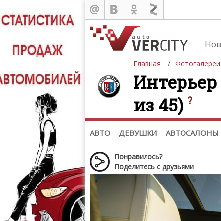
Нов
Главная
Фотогалереи
Интерьер A
из 45)
?
Автомобили
Д
Последние добавления
Де
(+1102)
Де
Список марок
АВТО
ДЕВУШКИ
АВТОСАЛОНЫ
Понравилось?
Поделитесь с друзьями