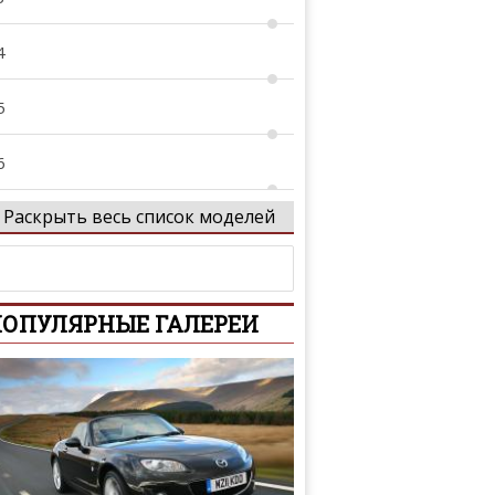
4
5
6
Раскрыть весь список моделей
7
8
ОПУЛЯРНЫЕ ГАЛЕРЕИ
9
1
2
10