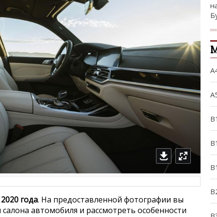
н
Б
М
A
A
B
B
B
B
 2020 года
. На предоставленной фотографии вы
 салона автомобиля и рассмотреть особенности
B