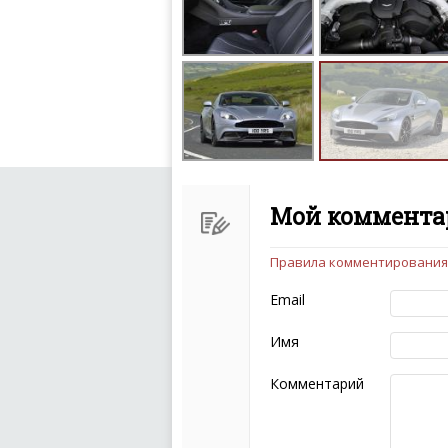
Мой комментар
Правила комментирования
Чтобы ваш комментарий бы
следующих правил:
Email
Комментарий не мож
эмоциональных выск
Имя
Не стоит отклонятьс
Пожалуйста, не испо
Комментарий
также призывы к нас
межнациональной и 
кстати очень славны
Не пишите транслито