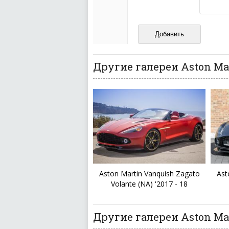
Не копируйте реценз
Не размещайте рекл
И запаситесь терпением, в
ваш отзыв может появитьс
Другие галереи Aston Ma
Aston Martin Vanquish Zagato
Ast
Volante (NA) '2017 - 18
Другие галереи Aston Mar