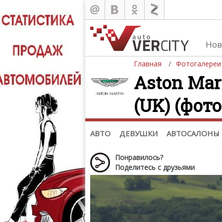
Нов
Главная
Фотогалереи
Aston Mart
(UK) (фото
Автомобили
Д
Последние добавления
Де
(+1102)
Де
Список марок
АВТО
ДЕВУШКИ
АВТОСАЛОНЫ
Понравилось?
Поделитесь с друзьями