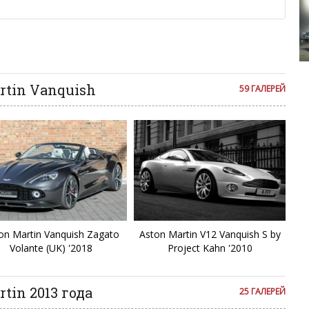
D
ии с других сайтов, нам важно именно ваше мнение.
аму!
G
се комментарии публикуются только после модерации, поэтому
я на сайте с некоторым опозданием.
Ford Thunde
In
rtin Vanquish
59 ГАЛЕРЕЙ
L
L
L
N
on Martin Vanquish Zagato
Aston Martin V12 Vanquish S by
O
Volante (UK) '2018
Project Kahn '2010
R
tin 2013 года
25 ГАЛЕРЕЙ