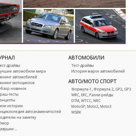
V
V
V
V
УРНАЛ
АВТОМОБИЛИ
ест-драйвы
Тест-драйвы
учшие автомобили мира
История марок автомобилей
юнинг автомобилей
АВТО/МОТО СПОРТ
юнинг мотоциклов
бзор новинок
,
,
,
Формула-1
Формула 2
GP2
GP3
раш-тесты
,
,
WRC
ERC
Ралли-рейды
онцепты
,
,
DTM
WTCC
WEC
ехи истории
,
,
MotoGP
Moto2
Moto3
нциклопедия автознаменитостей
WSBK
одителю на заметку
Юмор
евушки ...