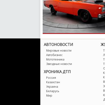
АВТОНОВОСТИ
Ж
Мировые новости
Т
Автобизнес
Л
Мототехника
Т
Звездные новости
Т
О
ХРОНИКА ДТП
К
К
Россия
В
Казахстан
Э
Украина
В
Беларусь
Мир
Д