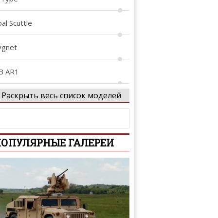
al Scuttle
ygnet
B AR1
Раскрыть весь список моделей
B1
B10
ОПУЛЯРНЫЕ ГАЛЕРЕИ
B11
B2
B3
B4