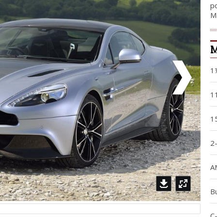
р
Ma
М
1
1
1
2-
A
B
C