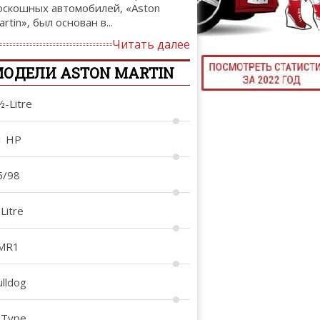
оскошных автомобилей, «Aston
ТЮНИНГ М
rtin», был основан в...
Читать далее
ОДЕЛИ ASTON MARTIN
КАЛ
½-Litre
ДЕВУШКИ И А
1 HP
5/98
Litre
MR1
ulldog
-Type