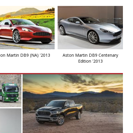
U
V
V
V
ton Martin DB9 (NA) '2013
Aston Martin DB9 Centenary
V
Edition '2013
V
V
Va
Va