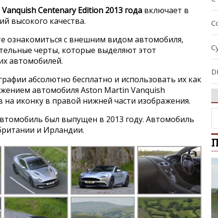
 Vanquish Centenary Edition 2013 года
включает в
ий высокого качества.
Co
е ознакомиться с внешним видом автомобиля,
C
ительные черты, которые выделяют этот
гих автомобилей.
D
графии абсолютно бесплатно и использовать их как
ажением автомобиля Aston Martin Vanquish
D
жав на иконку в правой нижней части изображения.
втомобиль был выпущен в 2013 году. Автомобиль
D
британии и Ирландии.
П
D
D
D
D