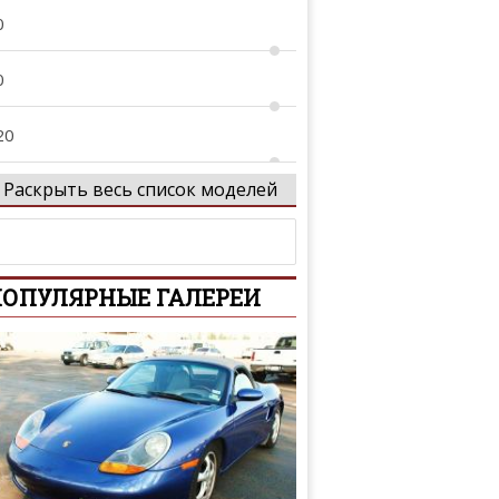
0
0
20
Раскрыть весь список моделей
1
2
ОПУЛЯРНЫЕ ГАЛЕРЕИ
3
4
 Allroad
5