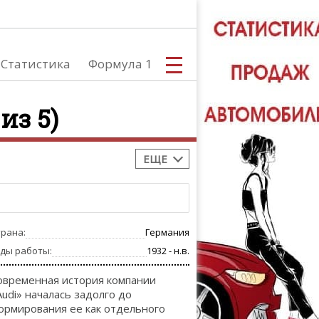
Статистика
Формула 1
из 5)
ЕЩЕ
С
трана:
Германия
А
оды работы:
1932 - н.в.
овременная история компании
Audi» началась задолго до
ормирования ее как отдельного
ТЮНИНГ АВ