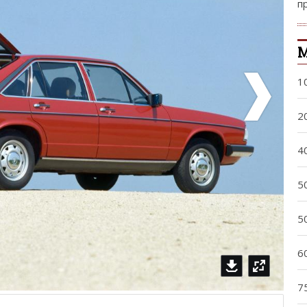
п
М
1
2
4
5
5
6
7