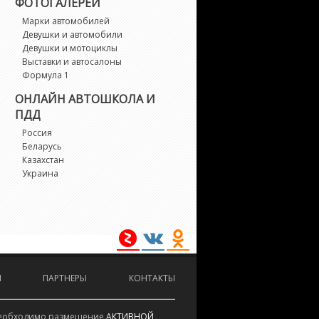
ФОТОГАЛЕРЕИ
S3
Марки автомобилей
Девушки и автомобили
Девушки и мотоциклы
S4
Выставки и автосалоны
Формула 1
S5
ОНЛАЙН АВТОШКОЛА И
ПДД
S6
Россия
Беларусь
Казахстан
S7
Украина
1
2
3
И
ПАРТНЕРЫ
КОНТАКТЫ
4
е необходимо размещение
АКТИВНОЙ