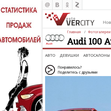
Нов
Главная
Фотогалереи
Audi 100 A
Автомобили
Д
Последние добавления
Де
(+1102)
Де
Список марок
АВТО
ДЕВУШКИ
АВТОСАЛОНЫ
Понравилось?
Поделитесь с друзьями