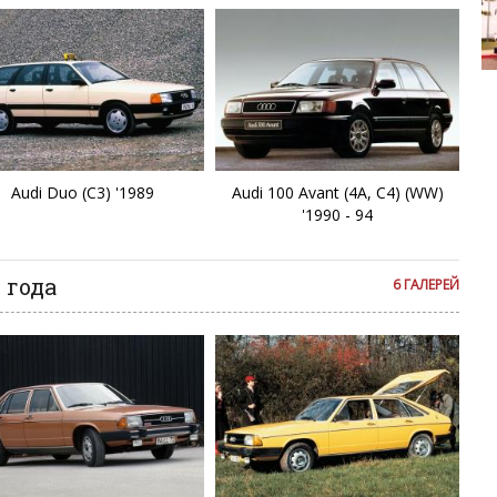
F
New Flyer 
F
Q
Audi Duo (C3) '1989
Audi 100 Avant (4A, C4) (WW)
Q
'1990 - 94
Q
 года
6 ГАЛЕРЕЙ
Q
Q
Q
Q