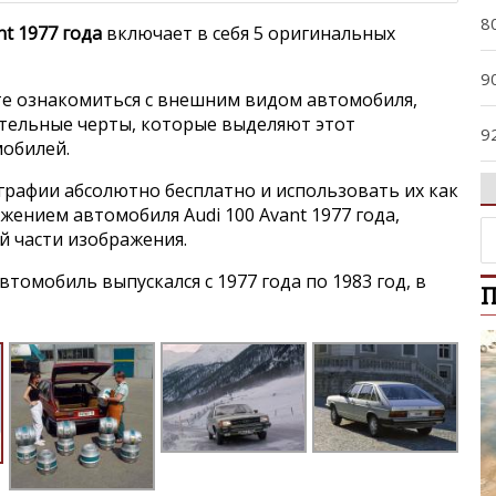
8
nt 1977 года
включает в себя 5 оригинальных
9
е ознакомиться с внешним видом автомобиля,
ительные черты, которые выделяют этот
9
мобилей.
A
графии абсолютно бесплатно и использовать их как
ажением автомобиля Audi 100 Avant 1977 года,
й части изображения.
A
омобиль выпускался с 1977 года по 1983 год, в
П
A
A
A4
A