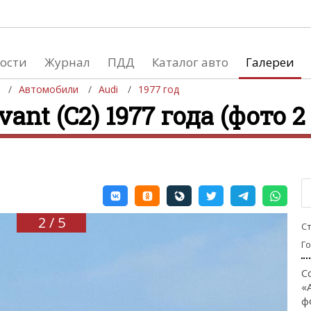
ости
Журнал
ПДД
Каталог авто
Галереи
Автомобили
Audi
1977 год
vant (C2) 1977 года (фото 2 
евушки
Автосалоны
вушки и автомобили
Список мировых автосалонов
вушки и мото
2 / 5
С
Г
С
«
ф