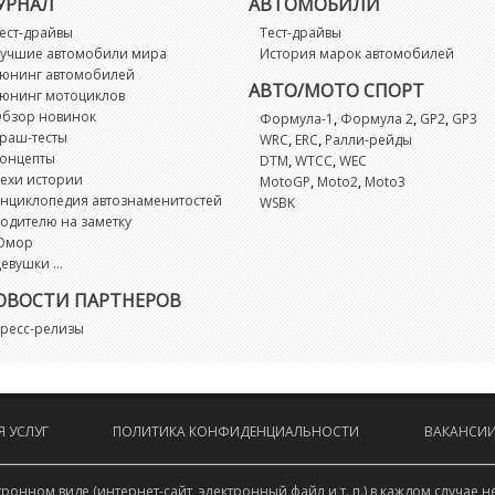
УРНАЛ
АВТОМОБИЛИ
R
ест-драйвы
Тест-драйвы
учшие автомобили мира
История марок автомобилей
юнинг автомобилей
R
АВТО/МОТО СПОРТ
юнинг мотоциклов
бзор новинок
,
,
,
Формула-1
Формула 2
GP2
GP3
раш-тесты
,
,
WRC
ERC
Ралли-рейды
R
онцепты
,
,
DTM
WTCC
WEC
ехи истории
,
,
MotoGP
Moto2
Moto3
R
нциклопедия автознаменитостей
WSBK
одителю на заметку
Юмор
R
евушки ...
ОВОСТИ ПАРТНЕРОВ
S
ресс-релизы
S
S
 УСЛУГ
ПОЛИТИКА КОНФИДЕНЦИАЛЬНОСТИ
ВАКАНСИ
S
онном виде (интернет-сайт, электронный файл и т. п.) в каждом случа