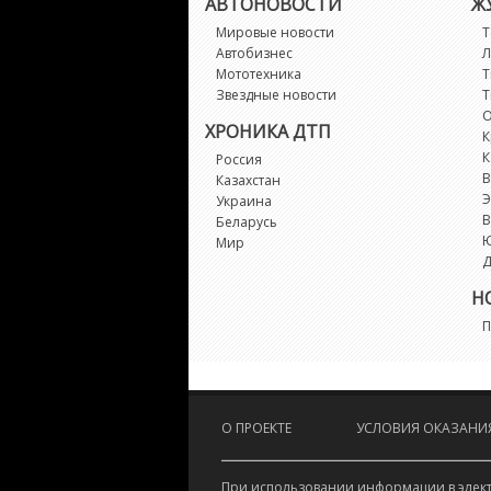
АВТОНОВОСТИ
Ж
Мировые новости
Т
Автобизнес
Л
Мототехника
Т
Звездные новости
Т
О
ХРОНИКА ДТП
К
К
Россия
В
Казахстан
Э
Украина
В
Беларусь
Мир
Д
Н
П
О ПРОЕКТЕ
УСЛОВИЯ ОКАЗАНИЯ
При использовании информации в электр