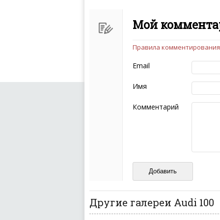
Мой комментар
Правила комментирования
Чтобы ваш комментарий бы
следующих правил:
Email
Комментарий не мож
эмоциональных выск
Имя
Не стоит отклонятьс
Пожалуйста, не испо
Комментарий
также призывы к нас
межнациональной и 
кстати очень славны
Не пишите транслито
Не копируйте реценз
Не размещайте рекл
И запаситесь терпением, в
ваш отзыв может появитьс
Другие галереи Audi 100