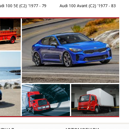
di 100 5E (C2) '1977 - 79
Audi 100 Avant (C2) '1977 - 83
q
R
R
R
R
R
R
R
R