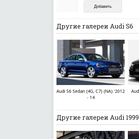
И запаситесь терпением, в
ваш отзыв может появитьс
Другие галереи Audi S6
Audi S6 Sedan (4G, C7) (NA) '2012
Aud
- 14
Другие галереи Audi 1999