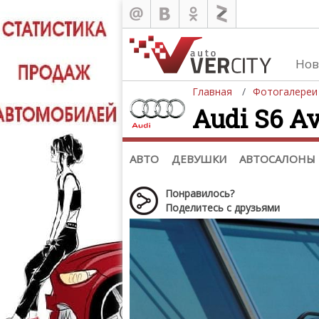
Нов
Главная
Фотогалереи
Audi S6 Av
Автомобили
Д
Последние добавления
Де
(+1102)
Де
Список марок
АВТО
ДЕВУШКИ
АВТОСАЛОНЫ
Понравилось?
Поделитесь с друзьями