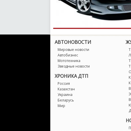
АВТОНОВОСТИ
Ж
Мировые новости
Т
Автобизнес
Л
Мототехника
Т
Звездные новости
Т
О
ХРОНИКА ДТП
К
К
Россия
В
Казахстан
Э
Украина
В
Беларусь
Мир
Д
Н
П