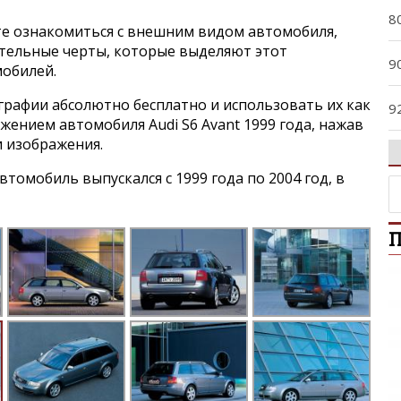
8
е ознакомиться с внешним видом автомобиля,
ительные черты, которые выделяют этот
9
мобилей.
графии абсолютно бесплатно и использовать их как
9
ажением автомобиля Audi S6 Avant 1999 года, нажав
и изображения.
A
омобиль выпускался с 1999 года по 2004 год, в
A
П
A
A
A4
A