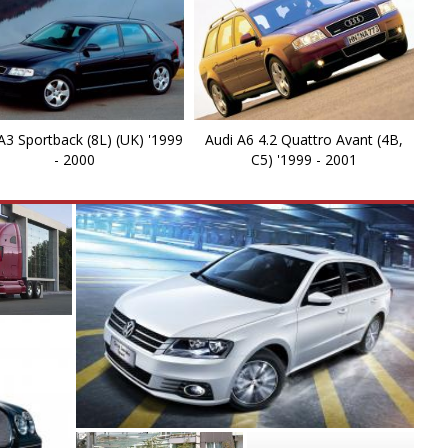
q
R
R
A3 Sportback (8L) (UK) '1999
Audi A6 4.2 Quattro Avant (4B,
- 2000
C5) '1999 - 2001
R
R
R
R
R
R