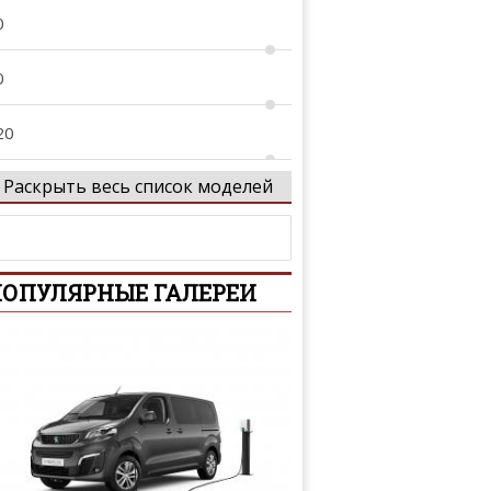
0
0
20
Раскрыть весь список моделей
1
2
ОПУЛЯРНЫЕ ГАЛЕРЕИ
3
4
 Allroad
5