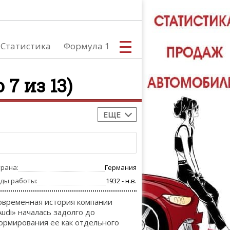
Статистика
Формула 1
 7 из 13)
ЕЩЕ
С
трана:
Германия
А
оды работы:
1932 - н.в.
овременная история компании
Audi» началась задолго до
ормирования ее как отдельного
ТЮНИНГ АВ