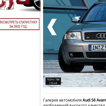
1024 x 768
116 кб
Галерея автомобиля
Audi S6 Avan
изображений высокого качества.