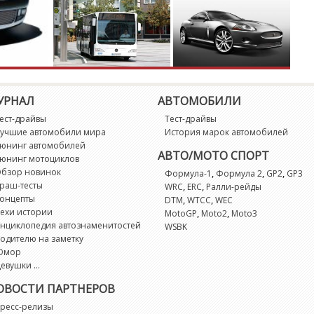
R
R
R
УРНАЛ
АВТОМОБИЛИ
ест-драйвы
Тест-драйвы
R
учшие автомобили мира
История марок автомобилей
юнинг автомобилей
АВТО/МОТО СПОРТ
юнинг мотоциклов
R
бзор новинок
,
,
,
Формула-1
Формула 2
GP2
GP3
раш-тесты
,
,
WRC
ERC
Ралли-рейды
S
онцепты
,
,
DTM
WTCC
WEC
ехи истории
,
,
MotoGP
Moto2
Moto3
нциклопедия автознаменитостей
WSBK
S
одителю на заметку
Юмор
S
евушки ...
ОВОСТИ ПАРТНЕРОВ
S
ресс-релизы