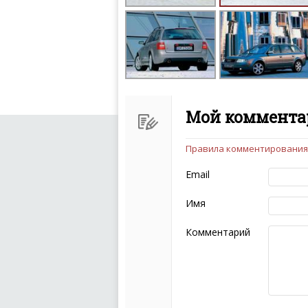
Мой комментар
Правила комментирования
Чтобы ваш комментарий бы
следующих правил:
Email
Комментарий не мож
эмоциональных выск
Имя
Не стоит отклонятьс
Пожалуйста, не испо
Комментарий
также призывы к нас
межнациональной и 
кстати очень славны
Не пишите транслито
Не копируйте реценз
Не размещайте рекл