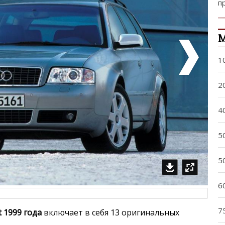
п
М
1
2
4
5
5
6
7
t 1999 года
включает в себя 13 оригинальных