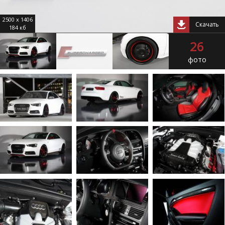
2500 x 1406
Скачать
184 кб
26
фото