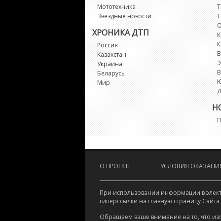
Мототехника
Т
Звездные новости
Т
О
ХРОНИКА ДТП
К
К
Россия
В
Казахстан
Э
Украина
В
Беларусь
Мир
Д
Н
П
О ПРОЕКТЕ
УСЛОВИЯ ОКАЗАНИЯ
При использовании информации в электр
гиперссылки на главную страницу Сайта
Обращаем ваше внимание на то, что из