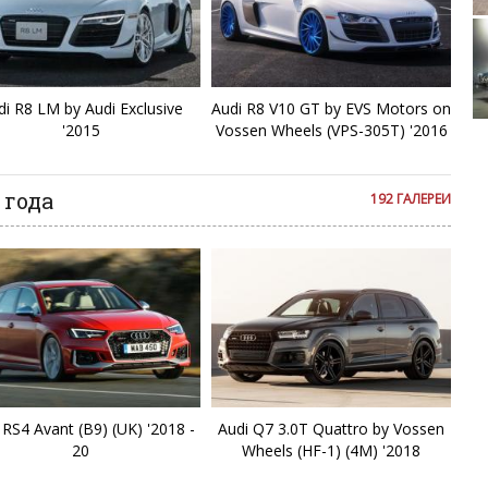
F
Lexu
F
di R8 LM by Audi Exclusive
Audi R8 V10 GT by EVS Motors on
Ford Thunde
'2015
Vossen Wheels (VPS-305T) '2016
F
Q
 года
192 ГАЛЕРЕИ
Q
Q
Q
Q
 RS4 Avant (B9) (UK) '2018 -
Audi Q7 3.0T Quattro by Vossen
20
Wheels (HF-1) (4M) '2018
Q