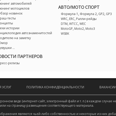
юнинг автомобилей
R
АВТО/МОТО СПОРТ
юнинг мотоциклов
бзор новинок
,
,
,
Формула-1
Формула 2
GP2
GP3
раш-тесты
,
,
WRC
ERC
Ралли-рейды
R
онцепты
,
,
DTM
WTCC
WEC
ехи истории
,
,
MotoGP
Moto2
Moto3
R
нциклопедия автознаменитостей
WSBK
одителю на заметку
Юмор
R
евушки ...
ОВОСТИ ПАРТНЕРОВ
R
ресс-релизы
R
S
 УСЛУГ
ПОЛИТИКА КОНФИДЕНЦИАЛЬНОСТИ
ВАКАНСИ
S
онном виде (интернет-сайт, электронный файл и т. п.) в каждом случа
 или на страницу размещения соответствующего материала.
S
ображения являются чьей-либо собственностью и некоторые из них доба