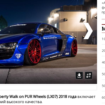
«
ф
п
М
1
2
4
5
5
iberty Walk on PUR Wheels (LX07) 2018 года
включает
6
ний высокого качества.