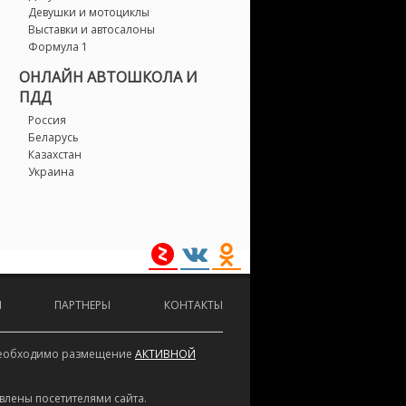
Девушки и мотоциклы
S2
Выставки и автосалоны
Формула 1
S3
ОНЛАЙН АВТОШКОЛА И
ПДД
S4
Россия
Беларусь
Казахстан
S5
Украина
S6
S7
1
И
ПАРТНЕРЫ
КОНТАКТЫ
2
е необходимо размещение
АКТИВНОЙ
3
влены посетителями сайта.