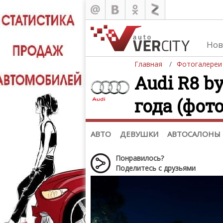
Нов
Главная
Фотогалереи
Audi R8 by
года (фото
Автомобили
Д
Последние добавления
Де
(+1102)
Де
Список марок
АВТО
ДЕВУШКИ
АВТОСАЛОНЫ
Понравилось?
Поделитесь с друзьями