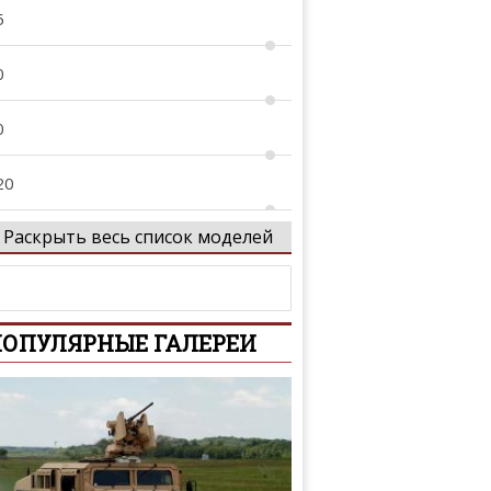
5
0
0
20
Раскрыть весь список моделей
1
2
ОПУЛЯРНЫЕ ГАЛЕРЕИ
3
4
 Allroad