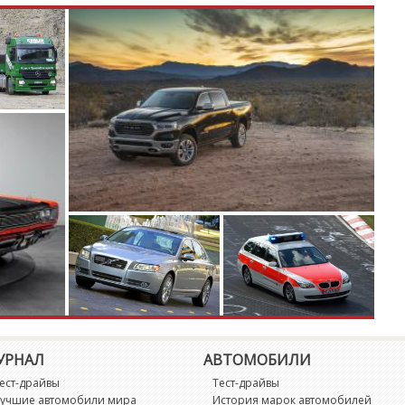
Q
q
R
R
R
R
R
R
УРНАЛ
АВТОМОБИЛИ
R
ест-драйвы
Тест-драйвы
учшие автомобили мира
История марок автомобилей