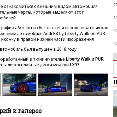
7
е ознакомиться с внешним видом автомобиля,
ительные черты, которые выделяют этот
8
мобилей.
графии абсолютно бесплатно и использовать их как
9
ажением автомобиля Audi R8 by Liberty Walk on PUR
на иконку в правой нижней части изображения.
9
втомобиль был выпущен в 2018 году.
A
 доработанный в тюнинг-ателье
Liberty Walk и PUR
лены легкосплавные диски модели
LX07
.
A
П
A
A
A4
ий к галерее