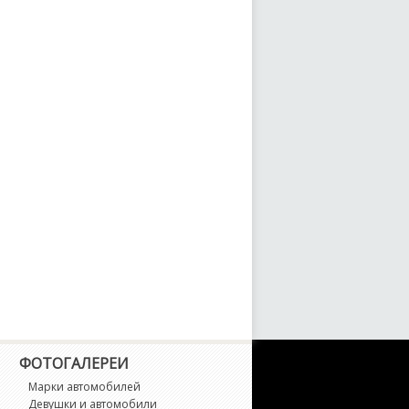
8
uattro
10 Race Car
15 Race Car
18 Race Car
8
8 Race Car
S Q3
ФОТОГАЛЕРЕИ
S Q8
Марки автомобилей
Девушки и автомобили