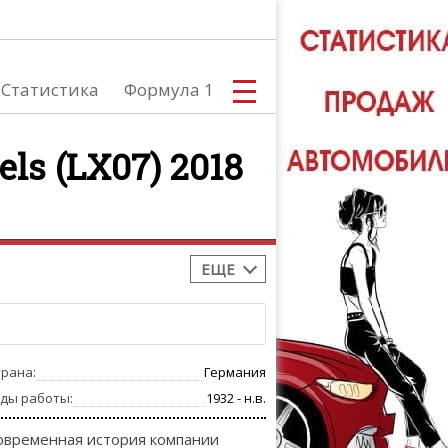
Статистика
Формула 1
ls (LX07) 2018
С
ЕЩЕ
А
трана:
Германия
оды работы:
1932 - н.в.
овременная история компании
ТЮНИНГ АВ