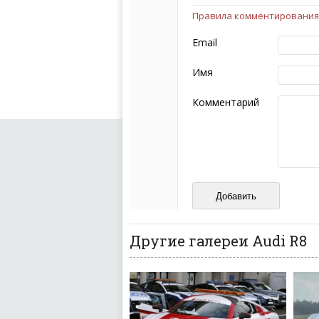
Правила комментирования
Чтобы ваш комментарий бы
следующих правил:
Email
Комментарий не мож
эмоциональных выск
Имя
Не стоит отклонятьс
Пожалуйста, не испо
Комментарий
также призывы к нас
межнациональной и 
кстати очень славны
Не пишите транслито
Не копируйте реценз
Не размещайте рекл
И запаситесь терпением, в
ваш отзыв может появитьс
Другие галереи Audi R8