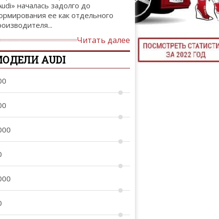
Audi» началась задолго до
ТЮНИНГ М
ормирования ее как отдельного
роизводителя...
Читать далее
ОДЕЛИ AUDI
КАЛ
ДЕВУШКИ И А
00
00
000
0
000
0