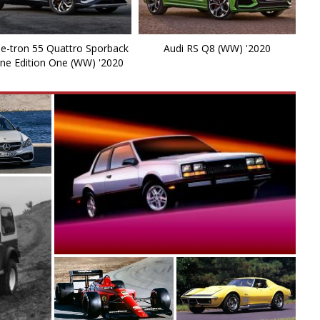
q
 e-tron 55 Quattro Sporback
Audi RS Q8 (WW) '2020
R
ine Edition One (WW) '2020
R
R
R
R
R
R
R