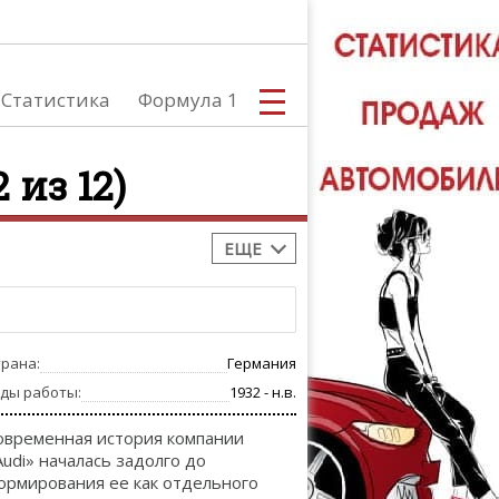
Статистика
Формула 1
 из 12)
ЕЩЕ
С
трана:
Германия
А
оды работы:
1932 - н.в.
овременная история компании
Audi» началась задолго до
ормирования ее как отдельного
ТЮНИНГ АВ