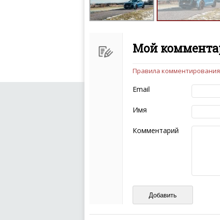
Мой комментар
Правила комментирования
Чтобы ваш комментарий бы
следующих правил:
Email
Комментарий не мож
эмоциональных выск
Имя
Не стоит отклонятьс
Пожалуйста, не испо
Комментарий
также призывы к нас
межнациональной и 
кстати очень славны
Не пишите транслито
Не копируйте реценз
Не размещайте рекл
И запаситесь терпением, в
ваш отзыв может появитьс