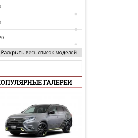
0
0
20
Раскрыть весь список моделей
1
2
ОПУЛЯРНЫЕ ГАЛЕРЕИ
3
4
 Allroad
5