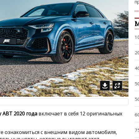
п
М
1
2
4
5
5
y ABT 2020 года
включает в себя 12 оригинальных
6
7
е ознакомиться с внешним видом автомобиля,