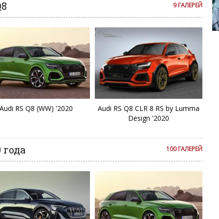
Q8
9 ГАЛЕРЕЙ
F
Nissan Sunny
F
Q
Q
Audi RS Q8 (WW) '2020
Audi RS Q8 CLR 8 RS by Lumma
Q
Design '2020
Q
 года
100 ГАЛЕРЕЙ
Q
Q
Q