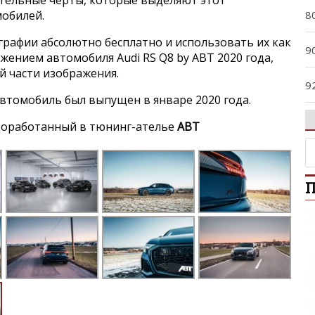
ительные черты, которые выделяют этот
8
мобилей.
графии абсолютно бесплатно и использовать их как
9
ажением автомобиля Audi RS Q8 by ABT 2020 года,
й части изображения.
9
втомобиль был выпущен в январе 2020 года.
A
 доработанный в тюнинг-ателье
ABT
A
П
A
A
A4
A