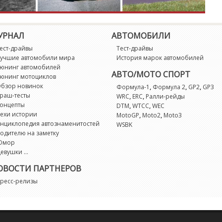
R
УРНАЛ
АВТОМОБИЛИ
R
ест-драйвы
Тест-драйвы
учшие автомобили мира
История марок автомобилей
R
юнинг автомобилей
АВТО/МОТО СПОРТ
юнинг мотоциклов
бзор новинок
,
,
,
Формула-1
Формула 2
GP2
GP3
R
раш-тесты
,
,
WRC
ERC
Ралли-рейды
онцепты
,
,
DTM
WTCC
WEC
R
ехи истории
,
,
MotoGP
Moto2
Moto3
нциклопедия автознаменитостей
WSBK
одителю на заметку
S
Юмор
евушки ...
S
ОВОСТИ ПАРТНЕРОВ
ресс-релизы
S
S