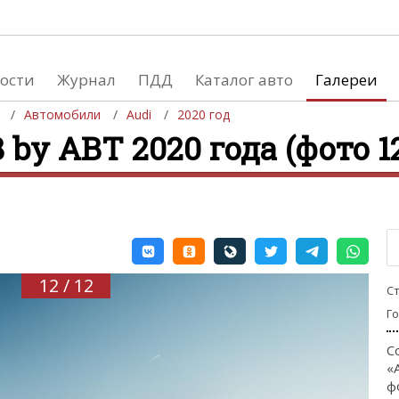
ости
Журнал
ПДД
Каталог авто
Галереи
Автомобили
Audi
2020 год
 by ABT 2020 года (фото 12
евушки
Автосалоны
вушки и автомобили
Список мировых автосалонов
вушки и мото
12 / 12
С
Г
С
«
ф