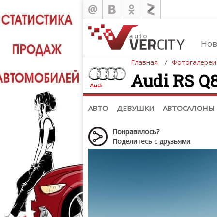
Нов
Главная
Фотогалереи
Audi RS Q8
Автомобили
Д
Последние добавления
Де
(+1102)
Де
Список марок
АВТО
ДЕВУШКИ
АВТОСАЛОНЫ
Понравилось?
Поделитесь с друзьями