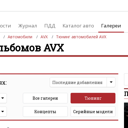
ости
Журнал
ПДД
Каталог авто
Галереи
Автомобили
AVX
Тюнинг автомобилей AVX
альбомов AVX
евушки
Автосалоны
вушки и автомобили
Список мировых автосалонов
вушки и мото
ях:
Последние добавления
П
Все галереи
Тюнинг
Концепты
Серийные модели