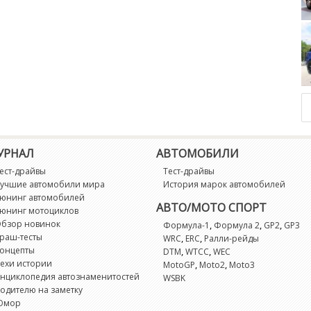
Pontiac Grand Prix Spo
Land 
УРНАЛ
АВТОМОБИЛИ
ест-драйвы
Тест-драйвы
учшие автомобили мира
История марок автомобилей
юнинг автомобилей
АВТО/МОТО СПОРТ
юнинг мотоциклов
бзор новинок
,
,
,
Формула-1
Формула 2
GP2
GP3
раш-тесты
,
,
WRC
ERC
Ралли-рейды
онцепты
,
,
DTM
WTCC
WEC
ехи истории
,
,
MotoGP
Moto2
Moto3
нциклопедия автознаменитостей
WSBK
одителю на заметку
Юмор