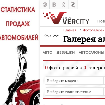
Нов
Главная
Фотогалереи
Галерея 
Автомобили
Д
Последние добавления
Де
(+1102)
Де
Список марок
АВТО
ДЕВУШКИ
АВТОСАЛОНЫ
0
фотографий в
0
галере
Выберите модель
Выберите тюнинг ателье