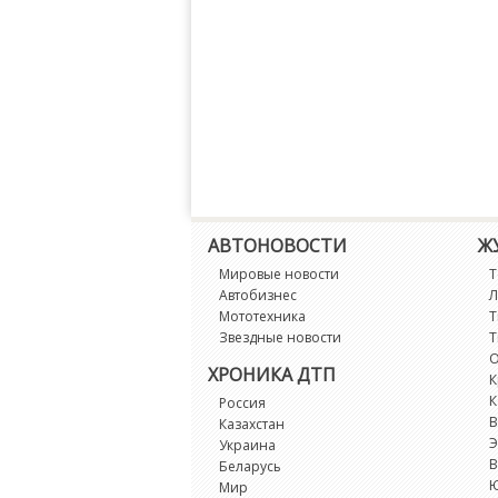
АВТОНОВОСТИ
Ж
Мировые новости
Т
Автобизнес
Л
Мототехника
Т
Звездные новости
Т
О
ХРОНИКА ДТП
К
К
Россия
В
Казахстан
Э
Украина
В
Беларусь
Мир