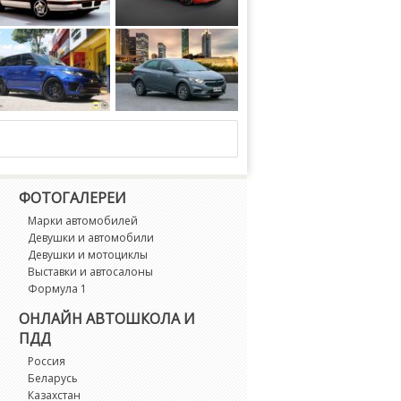
rt Appearance Package 1989 года
Chevrolet Corvette Z06 Ron Fellows Hall of Fame Tribute Concept 2011 года
Rover Range Rover Sport by AWC on Vossen Wheels (UV-1) 2019 года
Chevrolet Prisma Joy Plus Black 2019 года
ФОТОГАЛЕРЕИ
Марки автомобилей
Девушки и автомобили
Девушки и мотоциклы
Выставки и автосалоны
Формула 1
ОНЛАЙН АВТОШКОЛА И
ПДД
Россия
Беларусь
Казахстан