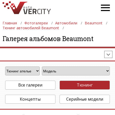
Главная
Фотогалереи
Автомобили
Beaumont
Тюнинг автомобилей Beaumont
ФОТОГАЛЕРЕИ
АВТОМОБИЛИ
ДЕВУШКИ
Галерея альбомов Beaumont
АВТОСАЛОНЫ
ФОРМУЛА-1
АВТОМОБИЛИ
ПОСЛЕДНИЕ ДОБАВЛЕНИЯ
Все галереи
Тюнинг
Концепты
Серийные модели