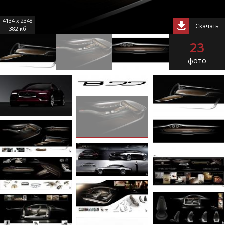
4134 x 2348
Скачать
382 кб
23
фото