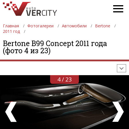
Главная
Фотогалереи
Автомобили
Bertone
2011 год
ФОТОГАЛЕРЕИ
АВТОМОБИЛИ
ДЕВУШКИ
Bertone B99 Concept 2011 года
(фото 4 из 23)
АВТОСАЛОНЫ
ФОРМУЛА-1
АВТОМОБИЛИ
ПОСЛЕДНИЕ ДОБАВЛЕНИЯ
4 / 23