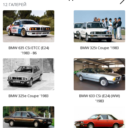
12 ГАЛЕРЕЙ
BMW 635 CSi ETCC (E24)
BMW 325i Coupe '1983
'1983 - 86
BMW 325e Coupe '1983
BMW 633 CSi (E24) (WW)
'1983