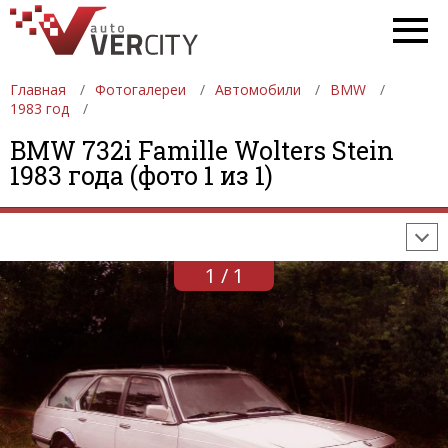
Главная
Фотогалереи
Автомобили
BMW
1983 год
ФОТОГАЛЕРЕИ
АВТОМОБИЛИ
ДЕВУШКИ
BMW 732i Famille Wolters Stein
1983 года (фото 1 из 1)
АВТОСАЛОНЫ
ФОРМУЛА-1
АВТОМОБИЛИ
ПОСЛЕДНИЕ ДОБАВЛЕНИЯ
1 / 1