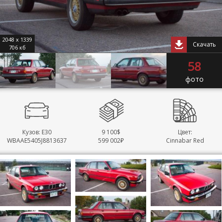
2048 x 1339
Скачать
706 кб
58
фото
Кузов: E30
9 100$
Цвет:
WBAAE5405J8813637
599 002₽
Cinnabar Red