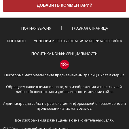
вам нужно придерживаться следующих правил:
Комментарий не может быть слишком
короткой — избегайте односложных и чисто
эмоциональных высказываний.
ПОЛНАЯ ВЕРСИЯ
ГЛАВНАЯ СТРАНИЦА
Не стоит отклоняться от предмета обсуждения.
Пожалуйста, не используйте в комментарие
КОНТАКТЫ
УСЛОВИЯ ИСПОЛЬЗОВАНИЯ МАТЕРИАЛОВ САЙТА
оскорбления и нецензурную лексику, а также
призывы к насилию и высказывания,
ПОЛИТИКА КОНФИДЕНЦИАЛЬНОСТИ
направленные на разжигание расовой,
межнациональной и религиозной розни —
18+
пожалейте наших модераторов, они кстати
Некоторые материалы сайта предназначены для лиц 18 лет и старше
очень славные ребята, поверьте.
Не пишите транслитом или только заглавными
Обращаем ваше внимание на то, что изображения являются чьей-
буквами.
либо собственностью и добавлены посетителями сайта.
Не копируйте рецензии с других сайтов, нам
важно именно ваше мнение.
Администрация сайта не располагает информацией о правомерности
Не размещайте рекламу!
публикования этих материалов.
И запаситесь терпением, все комментарии
Все изображения размещены в ознакомительных целях.
публикуются только после модерации, поэтому ваш
© VERcity: автомобильный альманах