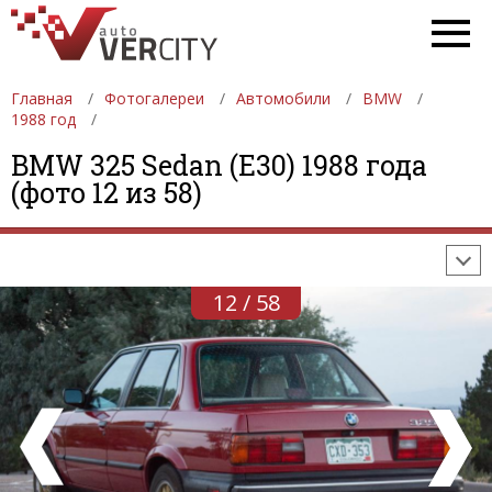
Главная
Фотогалереи
Автомобили
BMW
1988 год
ФОТОГАЛЕРЕИ
АВТОМОБИЛИ
ДЕВУШКИ
BMW 325 Sedan (E30) 1988 года
(фото 12 из 58)
АВТОСАЛОНЫ
ФОРМУЛА-1
АВТОМОБИЛИ
ПОСЛЕДНИЕ ДОБАВЛЕНИЯ
12 / 58