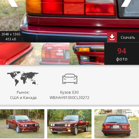
2048 x 1365
Скачать
413 кб
94
фото
Рынок:
Кузов: E30
США и Канада
WBAAH910X0CL30272