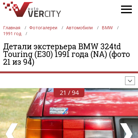
Главная
Фотогалереи
Автомобили
BMW
1991 год
Детали экстерьера BMW 324td
ФОТОГАЛЕРЕИ
АВТОМОБИЛИ
ДЕВУШКИ
Touring (E30) 1991 года (NA) (фото
21 из 94)
АВТОСАЛОНЫ
ФОРМУЛА-1
АВТОМОБИЛИ
ПОСЛЕДНИЕ ДОБАВЛЕНИЯ
21 / 94