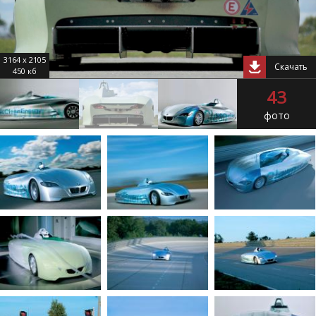
3164 x 2105
Скачать
450 кб
43
фото