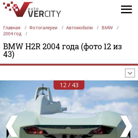
Главная
Фотогалереи
Автомобили
BMW
2004 год
ФОТОГАЛЕРЕИ
АВТОМОБИЛИ
ДЕВУШКИ
BMW H2R 2004 года (фото 12 из
43)
АВТОСАЛОНЫ
ФОРМУЛА-1
АВТОМОБИЛИ
ПОСЛЕДНИЕ ДОБАВЛЕНИЯ
12 / 43